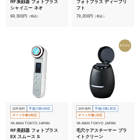
RF美顔器 フォトプラス
フォトプラス ディープリ
シャイニー ネオ
フト
69,300
円
79,200
円
（税込）
（税込）
オススメ
送料無料
手提げ袋S対応
送料無料
手提げ袋L対応
ギフト巾着M対応
ギフト巾着L対応
YA-MAN TOKYO JAPAN
YA-MAN TOKYO JAPAN
RF美顔器 フォトプラス
毛穴ケアスチーマー ブラ
EX スムース S
イトクリーン