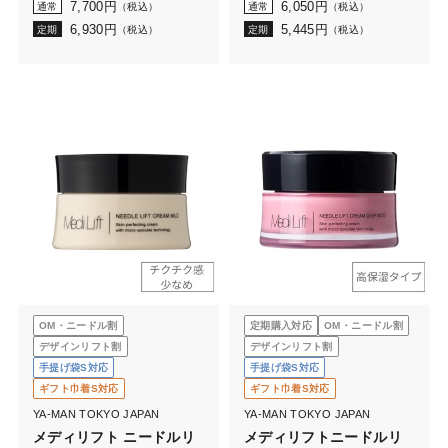
7,700
円
6,050
円
通常
（税込）
通常
（税込）
6,930
円
5,445
円
定期
（税込）
定期
（税込）
OM・ニードル割
定期購入対応
OM・ニードル割
デザインリフト割
デザインリフト割
手提げ袋S対応
手提げ袋S対応
ギフト巾着S対応
ギフト巾着S対応
YA-MAN TOKYO JAPAN
YA-MAN TOKYO JAPAN
メディリフト ニードルリ
メディリフトニードルリ