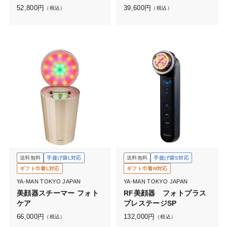
52,800
円
39,600
円
（税込）
（税込）
送料無料
手提げ袋L対応
送料無料
手提げ袋S対応
ギフト巾着L対応
ギフト巾着M対応
YA-MAN TOKYO JAPAN
YA-MAN TOKYO JAPAN
美顔器スチーマー フォト
RF美顔器 フォトプラス
ケア
プレステージSP
66,000
円
132,000
円
（税込）
（税込）