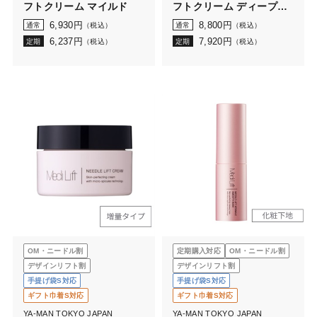
フトクリーム マイルド
フトクリーム ディープモ
イスト
6,930
円
8,800
円
通常
（税込）
通常
（税込）
6,237
円
7,920
円
定期
（税込）
定期
（税込）
OM・ニードル割
定期購入対応
OM・ニードル割
デザインリフト割
デザインリフト割
手提げ袋S対応
手提げ袋S対応
ギフト巾着S対応
ギフト巾着S対応
YA-MAN TOKYO JAPAN
YA-MAN TOKYO JAPAN