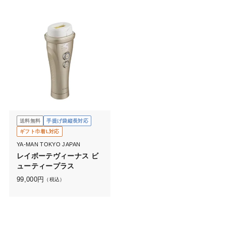
送料無料
手提げ袋縦長対応
ギフト巾着L対応
YA-MAN TOKYO JAPAN
レイボーテヴィーナス ビ
ューティープラス
99,000
円
（税込）