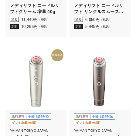
メディリフト ニードルリ
メディリフト ニードルリ
フトクリーム 増量 40g
フト リンクルスムースベ
ース
11,440
円
6,050
円
通常
（税込）
通常
（税込）
10,296
円
5,445
円
定期
（税込）
定期
（税込）
オススメ
送料無料
手提げ袋S対応
送料無料
手提げ袋S対応
ギフト巾着M対応
ギフト巾着M対応
YA-MAN TOKYO JAPAN
YA-MAN TOKYO JAPAN