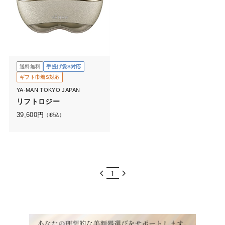
送料無料
手提げ袋S対応
ギフト巾着S対応
YA-MAN TOKYO JAPAN
リフトロジー
39,600
円
（税込）
1