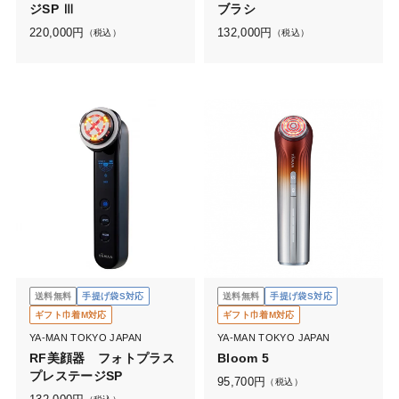
ジSP Ⅲ
ブラシ
220,000
円
132,000
円
（税込）
（税込）
送料無料
手提げ袋S対応
送料無料
手提げ袋S対応
ギフト巾着M対応
ギフト巾着M対応
YA-MAN TOKYO JAPAN
YA-MAN TOKYO JAPAN
RF美顔器 フォトプラス
Bloom 5
プレステージSP
95,700
円
（税込）