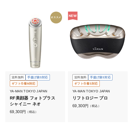
NEW
オススメ
送料無料
手提げ袋S対応
送料無料
手提げ袋S対応
ギフト巾着M対応
ギフト巾着S対応
YA-MAN TOKYO JAPAN
YA-MAN TOKYO JAPAN
RF美顔器 フォトプラス
リフトロジー プロ
シャイニー ネオ
69,300
円
（税込）
69,300
円
（税込）