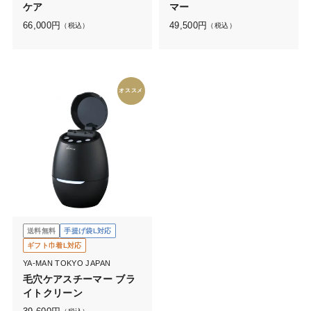
ケア
マー
66,000
円
49,500
円
（税込）
（税込）
オススメ
送料無料
手提げ袋L対応
ギフト巾着L対応
YA-MAN TOKYO JAPAN
毛穴ケアスチーマー ブラ
イトクリーン