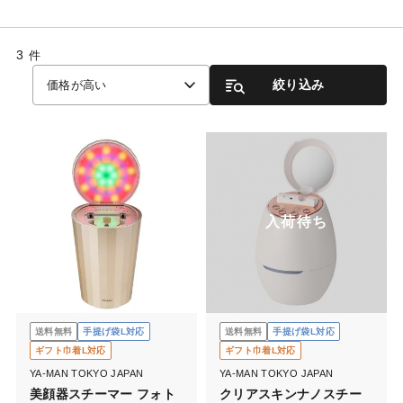
3
件
絞り込み
価格が高い
入荷待ち
送料無料
手提げ袋L対応
送料無料
手提げ袋L対応
ギフト巾着L対応
ギフト巾着L対応
YA-MAN TOKYO JAPAN
YA-MAN TOKYO JAPAN
美顔器スチーマー フォト
クリアスキンナノスチー