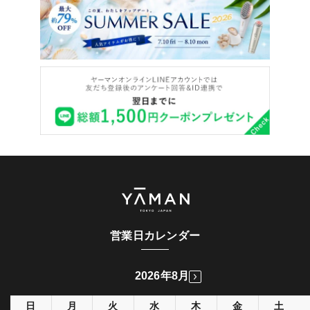
営業日カレンダー
2026年8月
日
月
火
水
木
金
土