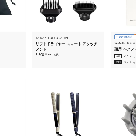
手提げ袋S対応
YA-MAN TOKYO JAPAN
YA-MAN TOKY
リフトドライヤー スマート アタッチ
薬用 ヘアフィ
メント
5,500
円〜
（税込）
7,150
円
通常
6,435
円
定期