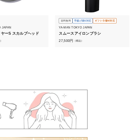
送料無料
手提げ袋S対応
ギフト巾着M対応
O JAPAN
YA-MAN TOKYO JAPAN
ヤーS スカルプヘッド
スムースアイロンブラシ
27,500
円
）
（税込）