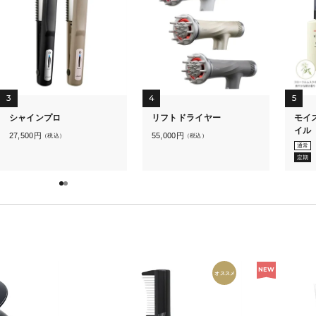
3
4
5
シャインプロ
リフトドライヤー
モイ
イル
27,500
円
55,000
円
（税込）
（税込）
通常
定期
NEW
オススメ