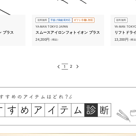
送料無料
手提げ袋縦長対応
ギフト巾着L対応
送料無料
YA-MAN TOKYO JAPAN
YA-MAN TOKY
 プラス
スムースアイロンフォトイオン プラス
リフトドライ
24,200
円
13,200
円
（税込）
（税込
2
1