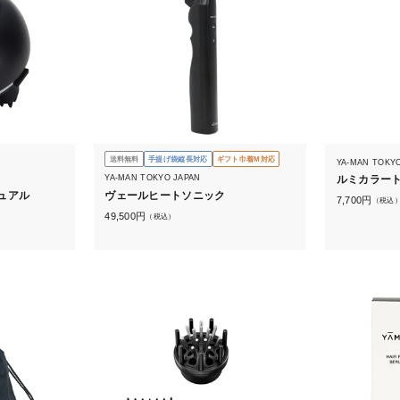
送料無料
手提げ袋縦長対応
ギフト巾着M対応
YA-MAN TOKY
YA-MAN TOKYO JAPAN
ルミカラート
ュアル
ヴェールヒートソニック
7,700
円
（税込
49,500
円
（税込）