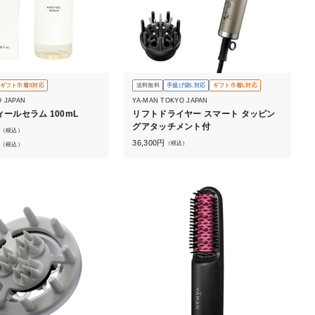
ギフト巾着S対応
送料無料
手提げ袋L対応
ギフト巾着L対応
O JAPAN
YA-MAN TOKYO JAPAN
ールセラム 100mL
リフトドライヤー スマート タッピン
グアタッチメント付
（税込）
36,300
円
（税込）
（税込）