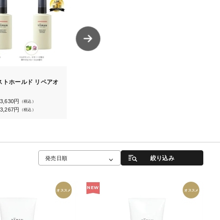
6
7
ストホールド リペアオ
ヤーマン ヘアアイロン ヘア
モイストホー
ボリューマープロ
アミルク
3,630
円
3,630
円
（税込）
通常
29,800
円
（税込）
3,267
円
3,267
円
（税込）
定期
絞り込み
発売日順
NEW
オススメ
オススメ