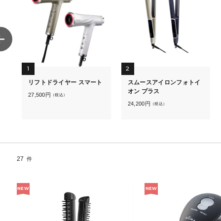
1
2
リフトドライヤー スマート
スムースアイロンフォトイ
オン プラス
27,500
円
（税込）
24,200
円
（税込）
27
件
NEW
NEW