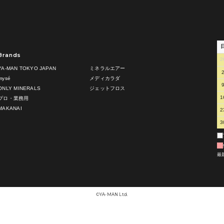
Brands
2
YA-MAN TOKYO JAPAN
ミネラルエアー
mysé
メディカラダ
ONLY MINERALS
ジェットフロス
1
プロ・業務用
MAKANAI
2
3
最
©︎YA-MAN Ltd.