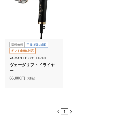
送料無料
手提げ袋L対応
ギフト巾着L対応
YA-MAN TOKYO JAPAN
ヴェーダリフトドライヤ
ー
66,000
円
（税込）
1