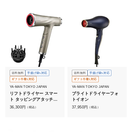
送料無料
手提げ袋L対応
送料無料
手提げ袋L対応
ギフト巾着L対応
ギフト巾着L対応
YA-MAN TOKYO JAPAN
YA-MAN TOKYO JAPAN
リフトドライヤー スマー
ブライトドライヤーフォ
ト タッピングアタッチメ
トイオン
ント付
36,300
円
37,950
円
（税込）
（税込）