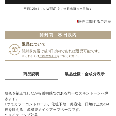
平日12時までのWEB注文で当日出荷※土日除く
転売に関するご注意
8
開封前
日以内
返品について
開封前お届け後8日以内であれば返品可能です。
※くわしくは
ご利用ガイド
をご覧ください。
商品説明
製品仕様・全成分表示
肌色を補正*1しながら透明感*1のある均一なスキントーンへ導
きます。
1つでカラーコントロール、化粧下地、美容液、日焼け止めの4
役を叶える、多機能メイクアップベースです。
*1メイクアップ効果