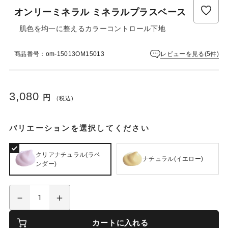
ュ
オンリーミネラル ミネラルプラスベース
ー
は
肌色を均一に整えるカラーコントロール下地
ま
だ
レビューを見る(5件)
商品番号：om-15013OM15013
あ
り
ま
せ
3,080
円
ん
(税込)
バリエーションを選択してください
クリアナチュラル(ラベ
ナチュラル(イエロー)
ンダー)
カートに入れる