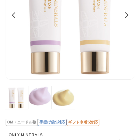
OM・ニードル割
手提げ袋S対応
ギフト巾着S対応
レ
ビ
ONLY MINERALS