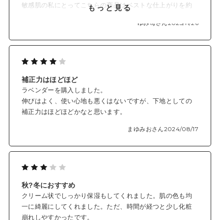
敏感肌の私にとってこちらの商品はベストな仕上がりを約
もっと見る
束してくれます。
ゆみ苺さん
2025/11/26
肌の不調で赤みを帯びた状態の時には部分使いでイエロー
を使います。普段使いはラベンダーカラーです。
補正力はほどほど
ラベンダーを購入しました。
伸びはよく、使い心地も悪くはないですが、下地としての
補正力はほどほどかなと思います。
まゆみおさん
2024/08/17
秋?冬におすすめ
クリーム状でしっかり保湿もしてくれました。肌の色も均
一に綺麗にしてくれました。ただ、時間が経つと少し化粧
崩れしやすかったです。