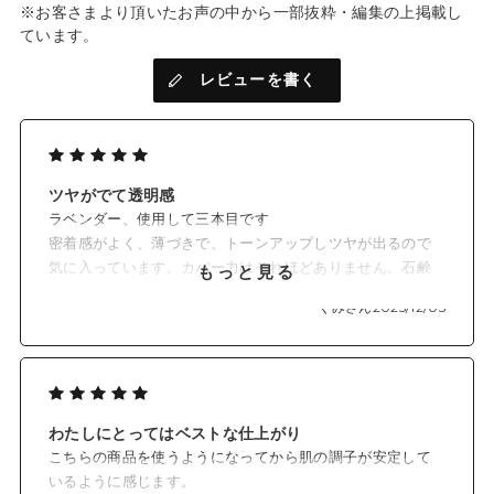
※お客さまより頂いたお声の中から一部抜粋・編集の上掲載し
ています。
レビューを書く
ツヤがでて透明感
ラベンダー、使用して三本目です
密着感がよく、薄づきで、トーンアップしツヤが出るので
気に入っています。カバー力はそれほどありません。石鹸
もっと見る
オフなのもお肌に優しくて◎です
くみさん
2025/12/05
わたしにとってはベストな仕上がり
こちらの商品を使うようになってから肌の調子が安定して
いるように感じます。