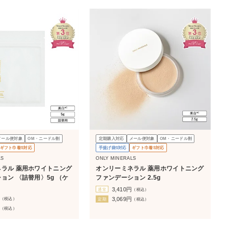
メール便対象
OM・ニードル割
定期購入対応
メール便対象
OM・ニードル割
ギフト巾着S対応
手提げ袋S対応
ギフト巾着S対応
LS
ONLY MINERALS
ラル 薬用ホワイトニング
オンリーミネラル 薬用ホワイトニング
ン 〈詰替用〉5g （ケ
ファンデーション 2.5g
3,410
円
通常
（税込）
（税込）
3,069
円
定期
（税込）
（税込）