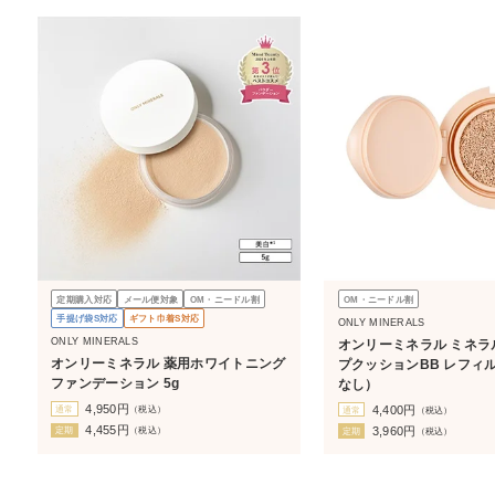
定期購入対応
メール便対象
OM・ニードル割
OM・ニードル割
手提げ袋S対応
ギフト巾着S対応
ONLY MINERALS
ONLY MINERALS
オンリーミネラル ミネラ
オンリーミネラル 薬用ホワイトニング
プクッションBB レフィル
ファンデーション 5g
なし）
4,950
円
4,400
円
通常
（税込）
通常
（税込）
4,455
円
3,960
円
定期
（税込）
定期
（税込）