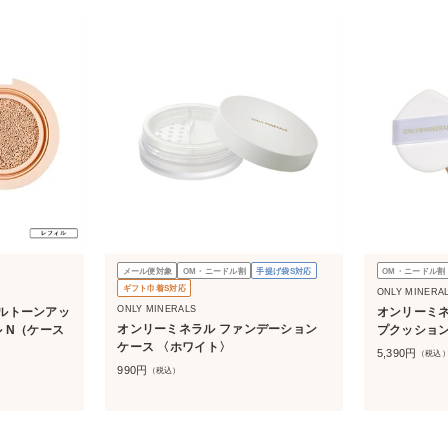
メール便対象
OM・ニードル割
手提げ袋S対応
OM・ニードル割
ギフト巾着S対応
ONLY MINERA
ONLY MINERALS
ルトーンアッ
オンリーミネ
オンリーミネラル ファンデーション
 N（ケース
プクッション
ケース 〈ホワイト〉
5,390
円
（税込
990
円
（税込）