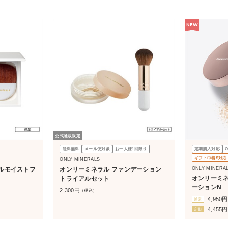
NEW
公式通販限定
送料無料
メール便対象
お一人様1回限り
定期購入対応
ギフト巾着S対応
ONLY MINERALS
ONLY MINERA
ルモイストフ
オンリーミネラル ファンデーション
オンリーミネ
トライアルセット
ーションN
2,300
円
（税込）
4,950
円
通常
4,455
円
定期