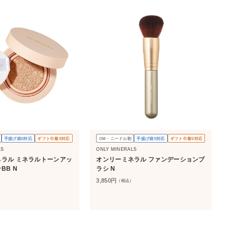
手提げ袋S対応
ギフト巾着S対応
OM・ニードル割
手提げ袋S対応
ギフト巾着S対応
LS
ONLY MINERALS
ラル ミネラルトーンアッ
オンリーミネラル ファンデーションブ
BB N
ラシ N
3,850
円
）
（税込）