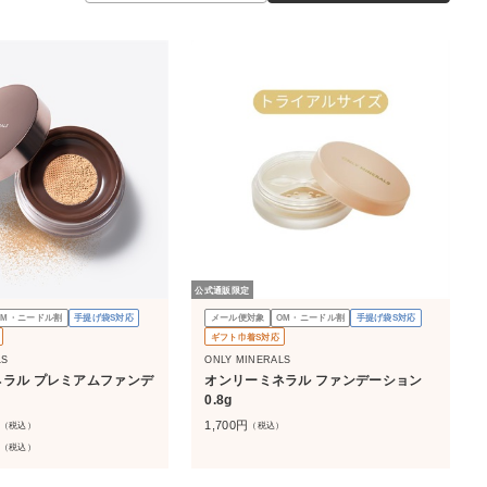
公式通販限定
OM・ニードル割
手提げ袋S対応
メール便対象
OM・ニードル割
手提げ袋S対応
ギフト巾着S対応
LS
ONLY MINERALS
ラル プレミアムファンデ
オンリーミネラル ファンデーション
0.8g
1,700
円
（税込）
（税込）
（税込）