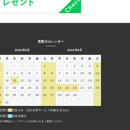
営業日カレンダー
2026年8月
2026年9月
日
月
火
水
木
金
土
日
月
火
水
木
金
土
6
27
28
29
30
31
1
30
31
1
2
3
4
5
2
3
4
5
6
7
8
6
7
8
9
10
11
12
9
10
11
12
13
14
15
13
14
15
16
17
18
19
6
17
18
19
20
21
22
20
21
22
23
24
25
26
3
24
25
26
27
28
29
27
28
29
30
1
2
3
0
31
1
2
3
4
5
4
5
6
7
8
9
10
営業日
配送のみ（当日出荷サービス対象注文のみ）
休業日
配送休業日
新の情報はトップページのお知らせをご参照ください。