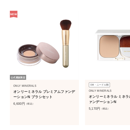
NEW
公式通販限定
OM・ニードル割
ONLY MINERALS
ONLY MINERALS
オンリーミネラル プレミアムファンデ
オンリーミネラル ミネラ
ーションN ブラシセット
ァンデーションN
6,600
円
（税込）
5,170
円
（税込）