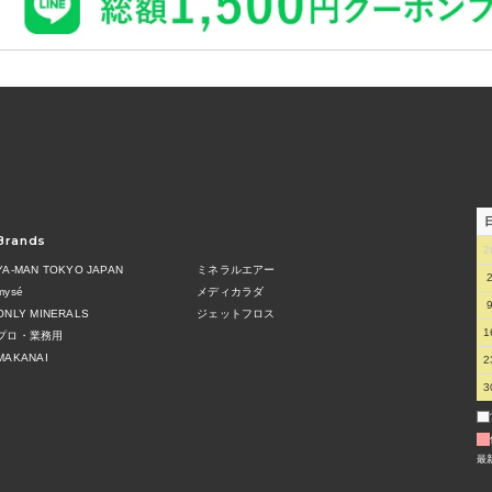
Brands
2
YA-MAN TOKYO JAPAN
ミネラルエアー
mysé
メディカラダ
ONLY MINERALS
ジェットフロス
1
プロ・業務用
MAKANAI
2
3
最