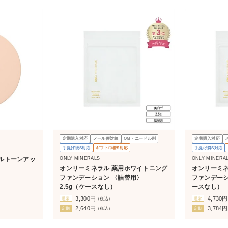
定期購入対応
メール便対象
OM・ニードル割
定期購入対応
手提げ袋S対応
ギフト巾着S対応
手提げ袋S対応
ONLY MINERALS
ONLY MINERA
ルトーンアッ
オンリーミネラル 薬用ホワイトニング
オンリーミネ
ファンデーション 〈詰替用〉
ファンデーショ
2.5g（ケースなし）
ースなし）
3,300
円
4,730
円
通常
（税込）
通常
2,640
円
3,784
円
定期
（税込）
定期