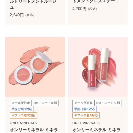
トメントグロス＋チーク
ルトリートメントルージ
セット
ュ
4,700
円
（税込）
2,640
円
（税込）
メール便対象
OM・ニードル割
メール便対象
OM・ニードル割
手提げ袋S対応
手提げ袋S対応
ギフト巾着S対応
ギフト巾着S対応
ONLY MINERALS
ONLY MINERALS
オンリーミネラル ミネラ
オンリーミネラル ミネラ