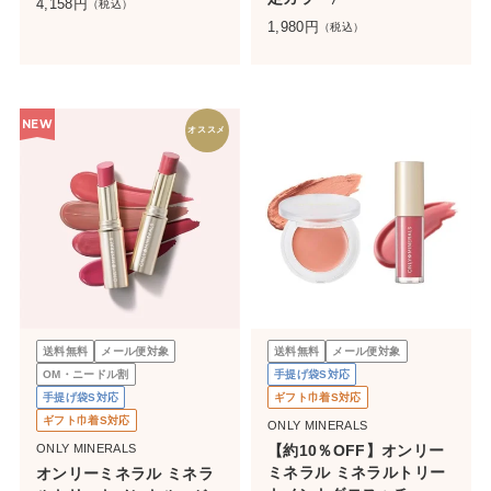
4,158
円
（税込）
1,980
円
（税込）
NEW
オススメ
送料無料
メール便対象
送料無料
メール便対象
OM・ニードル割
手提げ袋S対応
手提げ袋S対応
ギフト巾着S対応
ギフト巾着S対応
ONLY MINERALS
ONLY MINERALS
【約10％OFF】オンリー
ミネラル ミネラルトリー
オンリーミネラル ミネラ