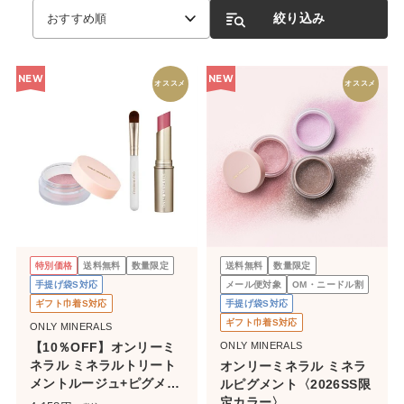
絞り込み
おすすめ順
NEW
NEW
オススメ
オススメ
特別価格
送料無料
数量限定
送料無料
数量限定
手提げ袋S対応
メール便対象
OM・ニードル割
ギフト巾着S対応
手提げ袋S対応
ギフト巾着S対応
ONLY MINERALS
【10％OFF】オンリーミ
ONLY MINERALS
ネラル ミネラルトリート
オンリーミネラル ミネラ
メントルージュ+ピグメン
ルピグメント〈2026SS限
トセット
定カラー〉