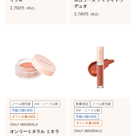
イトN
ルカラーズ アイシャドウ
デュオ
2,750
円
（税込）
3,740
円
（税込）
メール便対象
OM・ニードル割
数量限定
メール便対象
手提げ袋S対応
OM・ニードル割
ギフト巾着S対応
手提げ袋S対応
ギフト巾着S対応
ONLY MINERALS
オンリーミネラル ミネラ
ONLY MINERALS