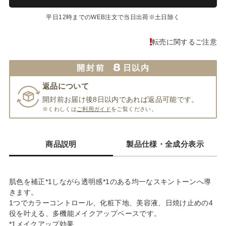
平日12時までのWEB注文で当日出荷※土日除く
転売に関するご注意
8
開封前
日以内
返品について
開封前お届け後8日以内であれば返品可能です。
※くわしくは
ご利用ガイド
をご覧ください。
商品説明
製品仕様・全成分表示
肌色を補正*1しながら透明感*1のある均一なスキントーンへ導
きます。
1つでカラーコントロール、化粧下地、美容液、日焼け止めの4
役を叶える、多機能メイクアップベースです。
*1メイクアップ効果