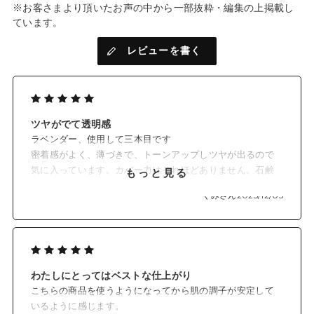
※お客さまより頂いたお声の中から一部抜粋・編集の上掲載し
ています。
レビューを書く
ツヤがでて透明感
ラベンダー、使用して三本目です
密着感がよく、薄づきで、トーンアップしツヤが出るので
気に入っています。カバー力はそれほどありません。石鹸
もっと見る
オフなのもお肌に優しくて◎です
くみさん
2025/12/05
わたしにとってはベストな仕上がり
こちらの商品を使うようになってから肌の調子が安定して
いるように感じます。