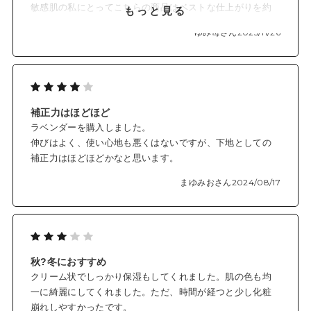
敏感肌の私にとってこちらの商品はベストな仕上がりを約
もっと見る
束してくれます。
ゆみ苺さん
2025/11/26
肌の不調で赤みを帯びた状態の時には部分使いでイエロー
を使います。普段使いはラベンダーカラーです。
補正力はほどほど
ラベンダーを購入しました。
伸びはよく、使い心地も悪くはないですが、下地としての
補正力はほどほどかなと思います。
まゆみおさん
2024/08/17
秋?冬におすすめ
クリーム状でしっかり保湿もしてくれました。肌の色も均
一に綺麗にしてくれました。ただ、時間が経つと少し化粧
崩れしやすかったです。