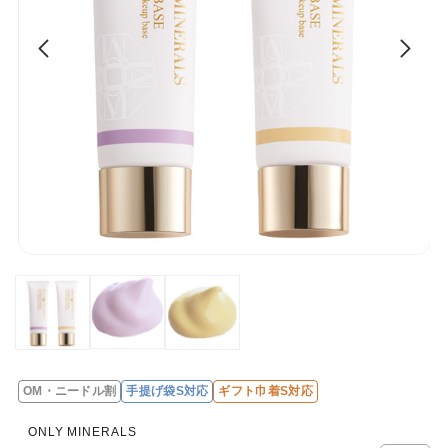
OM・ニードル割
手提げ袋S対応
ギフト巾着S対応
レ
ビ
ONLY MINERALS