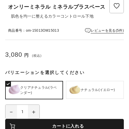
ュ
オンリーミネラル ミネラルプラスベース
ー
は
肌色を均一に整えるカラーコントロール下地
ま
だ
レビューを見る(5件)
商品番号：om-15013OM15013
あ
り
ま
せ
3,080
円
ん
(税込)
バリエーションを選択してください
クリアナチュラル(ラベ
ナチュラル(イエロー)
ンダー)
カートに入れる