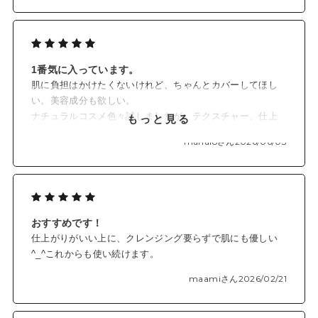
ったので今回購入したライトオークルを混ぜて使用するこ
とにします。真ん中の色があるといいなと思います。あと
容量ももう少しあってもいいかな…
1番気に入っています。
肌に負担はかけたくないけれど、ちゃんとカバーしてほし
い。美容成分も欲しい。
ナチュラルコスメ色々試しましたが、テクスチャー、仕上
もっと見る
がり共に、こちらが1番気に入りました。白とゴールドのシ
manaloさん
2026/06/03
ンプルながらに高級感とナチュラルさを感じるデザインも
お気に入りです。
おすすめです！
仕上がりがいい上に、クレンジング要らずで肌にも優しい
^_^これからも使い続けます。
maamiさん
2026/02/21