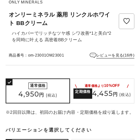
ュ
ONLY MINERALS
ー
オンリーミネラル 薬用 リンクルホワイ
は
ま
ト BBクリーム
だ
ハイカバーでリッチなツヤ感 シワ改善*1と美白*2
あ
を同時に叶える 高密着BBクリーム
り
ま
せ
レビューを見る(16件)
商品番号：om-23001OM23001
ん
通常価格
10%OFF
通常価格より
定期価格
4,455
4,950
円
円
(税込)
(税込)
※2回目以降は、初回のお届け内容・定期価格を繰り返します。
バリエーションを選択してください