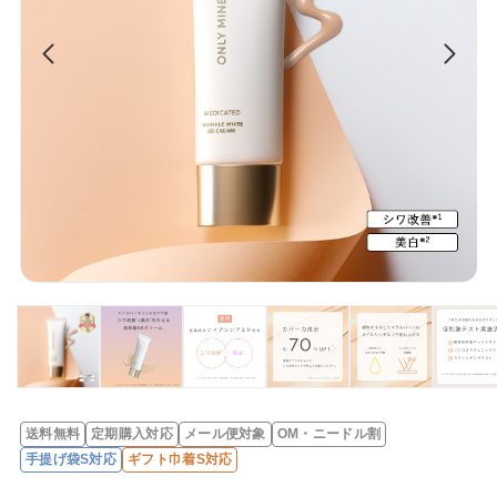
送料無料
定期購入対応
メール便対象
OM・ニードル割
レ
手提げ袋S対応
ギフト巾着S対応
ビ