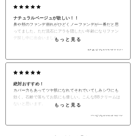
ナチュラルベージュが欲しい！！
鼻や頬のファンデ崩れがひどくノーファンデが一番だと思
ってました。ただ流石にアラを隠したい年齢になりファン
デ探し中に出会いました。
もっと見る
全く崩れない訳ではないですが、崩れ方が綺麗で汚くな
みよさん
2026/01/31
い！！感動レベルでした！！
エッセンスBBクリームNのも試しましたが、やはりこちら
の方が仕上がりは好きです！
ただちょっと黄味が強く、ピンク系のナチュラルベージュ
を熱望します！！！ぜひ色展開お願いします！！！
絶対おすすめ！
カバー力もあってツヤ肌になれてそれでいてしみシワにも
効く。石鹸で落ちてお肌にも優しい。こんなBBクリームは
ないと思います。
もっと見る
これをつけていればお肌ツヤツヤと褒められます。
M1さん
2025/12/10
少しお高いですがコスパも良く絶対満足できると思いま
す。