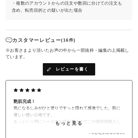
医薬部外品
SPF25/PA++
石けんでオフ
・複数のアカウントからの注文や数回に分けての注文も
4
ブルーライトカット
低刺激処方*
含め、転売目的との疑いが出た場合
1 ナイアシンアミド
*
2 メラニンの生成を抑え、シミ・そばかすを防ぐ（ナイアシンアミド）
*
3 ヒドロキシステアリルフィトスフィンゴシン、ステアロイルフィトスフィン
*
カスタマーレビュー
(16件)
ゴシン、セラミド2（すべて保湿成分）
※お客さまより頂いたお声の中から一部抜粋・編集の上掲載し
4 敏感肌対象パッチテスト、ノンコメドジェニックテスト、スティンギングテスト実施済み（ただしすべての
*
ています。
方に肌トラブルが起きないわけではありません）
レビューを書く
艶肌完成！
気になるしみがひと塗りですっと隠れて感激でした。肌に
優しい使い心地です。
あっという間にベースのお肌が整うのでこの後同時購入し
もっと見る
たポケットブラシUVパウダークールで仕上げたら汗かきの
YOさん
2026/06/05
私でも完璧でした。以前購入したオークルが少し色が濃か