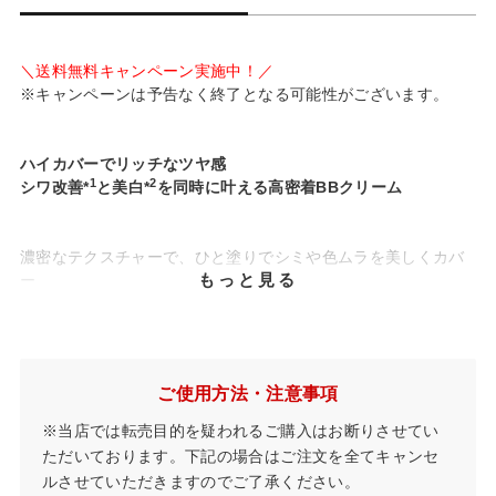
＼送料無料キャンペーン実施中！／
※キャンペーンは予告なく終了となる可能性がございます。
ハイカバーでリッチなツヤ感
1
2
シワ改善*
と美白*
を同時に叶える高密着BBクリーム
濃密なテクスチャーで、ひと塗りでシミや色ムラを美しくカバ
もっと見る
ー。
植物オイルとミネラルパールのオイルリッチなツヤ肌仕上が
り。
有効成分のナイアシンアミドを配合し、メイクをしながらシワ
1
2
改善*
、美白ケア*
、肌荒れを防ぎます。
ご使用方法・注意事項
3
うるおいを与えるヒト型セラミド3種*
、肌を整える植物エキス
を配合。
※当店では転売目的を疑われるご購入はお断りさせてい
ただいております。下記の場合はご注文を全てキャンセ
ルさせていただきますのでご了承ください。