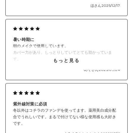
ほさん
2025/12/17
*1 メラニンの生成を抑え、シミ・そばかすを防ぐ
*2 メイクアップ効果
*3 酸化亜鉛
*4 保湿成分
*5 リン酸L-アスコルビルマグネシウム
暑い時期に
朝のメイクで使用しています。
カバー力があり、しっとりしていてとても助かっていま
す。
もっと見る
メイク直しにはクールコンフォートのパウダーを使用して
めぐさん
2025/09/24
います。
パウダーは暑い時期でも肌が軽くメイクがラクです。
日差しが強いうちは、UVカット効果を狙って使い続けたい
です。
紫外線対策に必須
冬以外はコチラのファンデを使ってます。薬用美白成分配
合でうれしいです。まるで付けてない様な使用感も大好き
です。