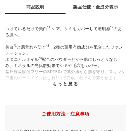
商品説明
製品仕様・全成分表示
*1
*2
つけているだけで美白
ケア。シミをカバーして透明感
のあ
る肌へ。
*1
*3
美白
と肌荒れを防ぐ
、2種の薬用有効成分を配合したファン
デーション。
*4
ボタニカルオイル
配合のパウダーだから肌にしっとりなじ
み、ミネラルの光拡散効果でシミや毛穴をカバー。
紫外線吸収剤フリーのSPF50+で紫外線から肌を守り、スキンケ
ア後のベースメイクはこれ1つで完成。石けんで落とせます。
もっと見る
*1
医薬部外品
SPF50+/PA+++
美白
肌荒れ防止
ミネラル＋天然由来成分100%
石けんでオフ
*1
✓2種の薬用有効成分を配合し、美白
・肌荒れを予防
ご使用方法・注意事項
*1
*5
美白
効果のある「ビタミンC誘導体」
が肌表面の水分になじ
んで角質層に浸透。
「酸化亜鉛」は肌の上にとどまり、肌荒れを防ぎ、肌をすこや