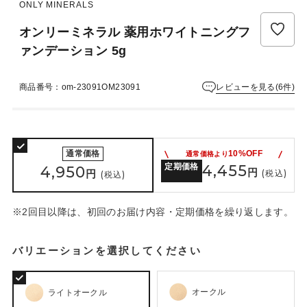
ュ
ONLY MINERALS
ー
オンリーミネラル 薬用ホワイトニングフ
は
ま
ァンデーション 5g
だ
あ
レビューを見る(6件)
商品番号：om-23091OM23091
り
ま
せ
ん
通常価格
10%OFF
通常価格より
定期価格
4,455
4,950
円
円
(税込)
(税込)
※2回目以降は、初回のお届け内容・定期価格を繰り返します。
バリエーションを選択してください
オークル
ライトオークル