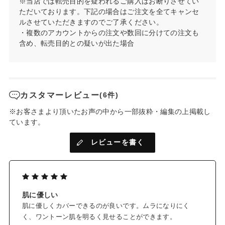
※当店では転売目的を疑われるご購入はお断りさせてい
かに保ちます。
ただいております。下記の場合はご注文を全てキャンセ
ルさせていただきますのでご了承ください。
*4
✓ミネラルパウダーにボタニカルオイル
をプラスし、しっと
・複数のアカウントからの注文や数回に分けての注文も
りと肌に密着
含め、転売目的との疑いが出た場合
独自の製法により、しっとりなめらかな質感を実現。
パサつかず、肌にぴたっと密着します。
✓ミネラル成分の光拡散効果で、厚塗り感なくしっかりカバー
気になるシミや色ムラをしっかりカバーし、美しい仕上がりが
カスタマーレビュー
(6件)
続きます。
※お客さまより頂いたお声の中から一部抜粋・編集の上掲載し
気になる箇所には重ね付けし、コンシーラー使いも。
ています。
✓下地不要、1品6役
レビューを書く
日焼け止め（SPF50+・PA+++）・化粧下地・コンシーラー・フ
*1
ァンデーション・フェイスパウダー・美白
ケア
✓詰め替えできる、エコ容器
中蓋の取っ手をスライドして開閉でき、持ち運びが可能。
肌に優しい
中蓋を取り外して、簡単に詰め替えができます。
肌に優しくカバーできるのが良いです。ムラになりにく
く、ワントーン肌を明るく見せることができます。
✓クレンジング不要、石けん洗顔で落とせます