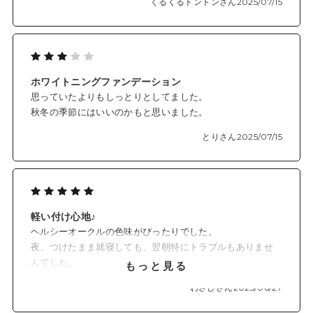
くるくるトントンさん
2025/07/15
ホワイトニングファンデーション
思っていたよりもしっとりとしてました。
秋冬の季節にはいいのかもと思いました。
とりさん
2025/07/15
軽い付け心地♪
ヘルシーオークルの色味がぴったりでした。
夜、つけたまま就寝しても、翌朝特にトラブルもありませ
んでした。
もっと見る
この商品に出会ってから、通年、こればかりです。特に色
わさびさん
2025/06/27
黒でもないのですが、ヘルシーオークルはナチュラルな仕
上がりになり、素肌感がとても気に入っています。ずっと