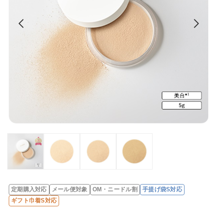
定期購入対応
メール便対象
OM・ニードル割
手提げ袋S対応
レ
ギフト巾着S対応
ビ