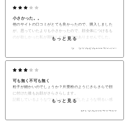
小さかった。。
他のサイトの口コミがとても良かったので、購入しました
が、思っていたよりも小さかったので、顔全体につけるも
のが欲しかった私が期待した感じではありませんでした。
もっと見る
パフでつけたかったのですが、とても小さいので、部分的
ちーちゃんさん
2024/09/01
に
ハイライトとして使う分には良いと思います。使い方を研
究したいと思います。
可も無く不可も無く
粒子が細かいのでしょうか？片栗粉のようにさらさらで顔
に付けた後もお顔がさらさらします。
記載しているようなワントーンアップしたような明るい感
もっと見る
じにはなりませんでしたが、顔全体がなんとなく光る感じ
みいさん
2024/04/26
です。（つやとは又別の感じ!?）
可も無く不可も無くといった商品で、BBクリーム等の油っ
ぽさをおさえるために使用する感じですかね？