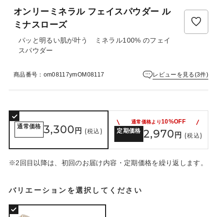
ュ
オンリーミネラル フェイスパウダー ル
ー
は
ミナスローズ
ま
パッと明るい肌が叶う ミネラル100% のフェイ
だ
スパウダー
あ
り
ま
レビューを見る(3件)
商品番号：om08117ymOM08117
せ
ん
10%OFF
通常価格より
通常価格
3,300
円
(税込)
定期価格
2,970
円
(税込)
※2回目以降は、初回のお届け内容・定期価格を繰り返します。
バリエーションを選択してください