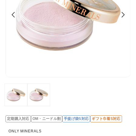
定期購入対応
OM・ニードル割
手提げ袋S対応
ギフト巾着S対応
レ
ビ
ONLY MINERALS