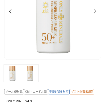
メール便対象
OM・ニードル割
手提げ袋S対応
ギフト巾着S対応
レ
ビ
ONLY MINERALS