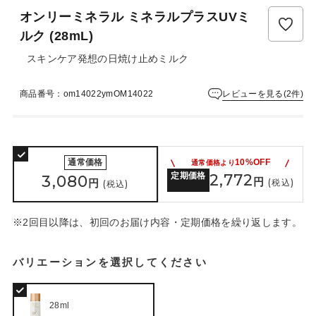
ュ
オンリーミネラル ミネラルプラスUVミ
ー
は
ルク (28mL)
ま
スキンケア発想の日焼け止めミルク
だ
あ
り
レビューを見る(2件)
商品番号：om14022ymOM14022
ま
せ
ん
通常価格
10%OFF
通常価格より
定期価格
2,772
3,080
円
円
(税込)
(税込)
※2回目以降は、初回のお届け内容・定期価格を繰り返します。
バリエーションを選択してください
28ml