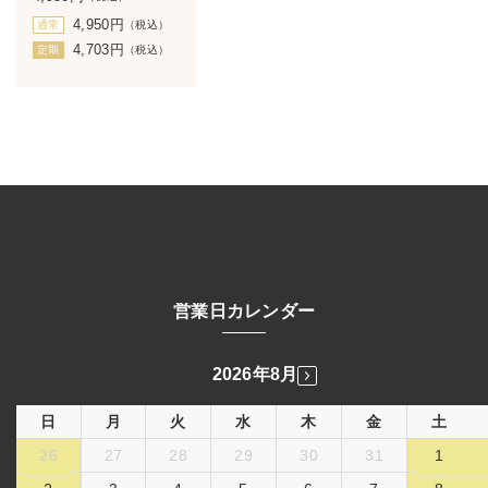
4,950
円
通常
（税込）
4,703
円
定期
（税込）
営業日カレンダー
2026年8月
日
月
火
水
木
金
土
26
27
28
29
30
31
1