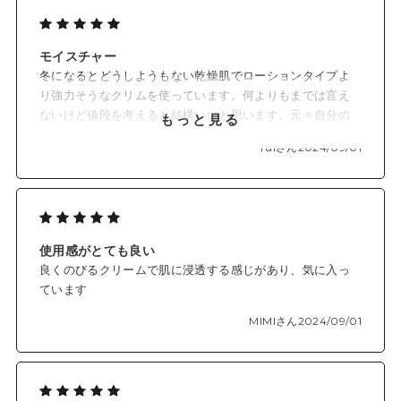
モイスチャー
冬になるとどうしようもない乾燥肌でローションタイプよ
り強力そうなクリムを使っています。何よりもまでは言え
ないけど値段を考えると結構いいと思います。元々自分の
もっと見る
問題なので。。
ruiさん
2024/09/01
使用感がとても良い
良くのびるクリームで肌に浸透する感じがあり、気に入っ
ています
MIMIさん
2024/09/01