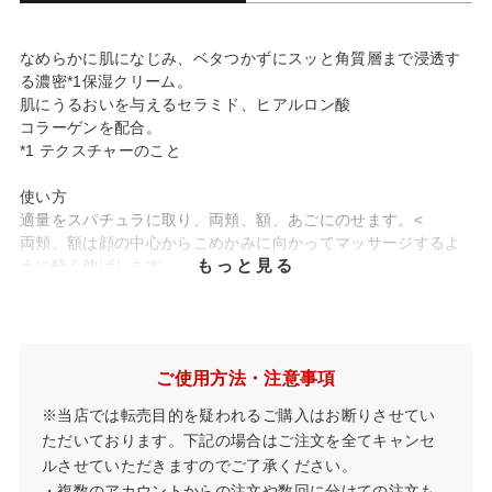
なめらかに肌になじみ、ベタつかずにスッと角質層まで浸透す
る濃密*1保湿クリーム。
肌にうるおいを与えるセラミド、ヒアルロン酸
コラーゲンを配合。
*1 テクスチャーのこと
使い方
適量をスパチュラに取り、両頬、額、あごにのせます。<
両頬、額は顔の中心からこめかみに向かってマッサージするよ
もっと見る
うに軽く伸ばします。
あごはフェイスラインに沿って中央から耳の後ろに向かってマ
ッサージするように軽く伸ばします。
ご使用方法・注意事項
※当店では転売目的を疑われるご購入はお断りさせてい
ただいております。下記の場合はご注文を全てキャンセ
ルさせていただきますのでご了承ください。
・複数のアカウントからの注文や数回に分けての注文も