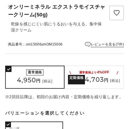
ュ
オンリーミネラル エクストラモイスチャ
ー
は
ークリーム(50g)
ま
乾燥を感じにくい肌にうるおいを与える、集中保
だ
湿クリーム
あ
り
ま
レビューを見る(7件)
商品番号：om15006ymOM15006
せ
ん
通常価格
4%OFF
通常価格より
定期価格
4,703
4,950
円
円
(税込)
(税込)
※2回目以降は、初回のお届け内容・定期価格を繰り返します。
バリエーションを選択してください