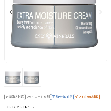
定期購入対応
OM・ニードル割
手提げ袋S対応
ギフト巾着S対応
レ
ビ
ONLY MINERALS