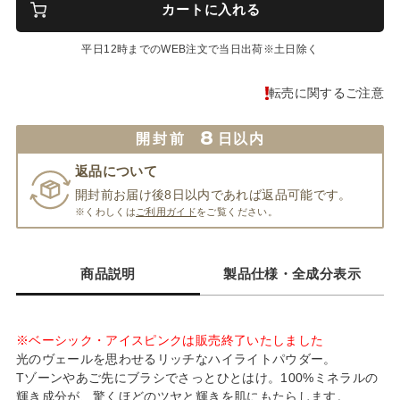
カートに入れる
平日12時までのWEB注文で当日出荷※土日除く
転売に関するご注意
8
開封前
日以内
返品について
開封前お届け後8日以内であれば返品可能です。
※くわしくは
ご利用ガイド
をご覧ください。
商品説明
製品仕様・全成分表示
※ベーシック・アイスピンクは販売終了いたしました
光のヴェールを思わせるリッチなハイライトパウダー。
Tゾーンやあご先にブラシでさっとひとはけ。100%ミネラルの
輝き成分が、驚くほどのツヤと輝きを肌にもたらします。