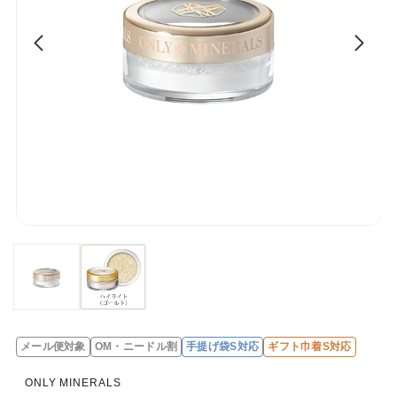
メール便対象
OM・ニードル割
手提げ袋S対応
ギフト巾着S対応
レ
ビ
ONLY MINERALS