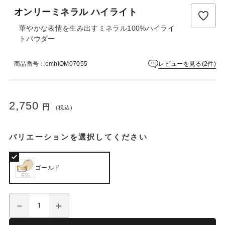
ュ
オンリーミネラル ハイライト
ー
は
華やかな表情を生み出すミネラル100%ハイライ
ま
トパウダー
だ
あ
レビューを見る(2件)
商品番号：omhiOM07055
り
ま
せ
ん
2,750
円
(税込)
バリエーションを選択してください
ゴールド