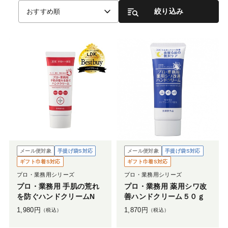
絞り込み
おすすめ順
メール便対象
手提げ袋S対応
メール便対象
手提げ袋S対応
ギフト巾着S対応
ギフト巾着S対応
プロ・業務用シリーズ
プロ・業務用シリーズ
プロ・業務用 手肌の荒れ
プロ・業務用 薬用シワ改
を防ぐハンドクリームN
善ハンドクリーム５０ｇ
1,980
円
1,870
円
（税込）
（税込）