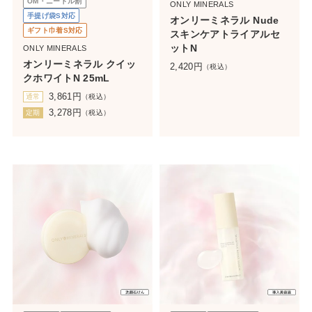
OM・ニードル割
ONLY MINERALS
手提げ袋S対応
オンリーミネラル Nude
ギフト巾着S対応
スキンケアトライアルセ
ットN
ONLY MINERALS
オンリーミネラル クイッ
2,420
円
（税込）
クホワイトN 25mL
3,861
円
通常
（税込）
3,278
円
定期
（税込）