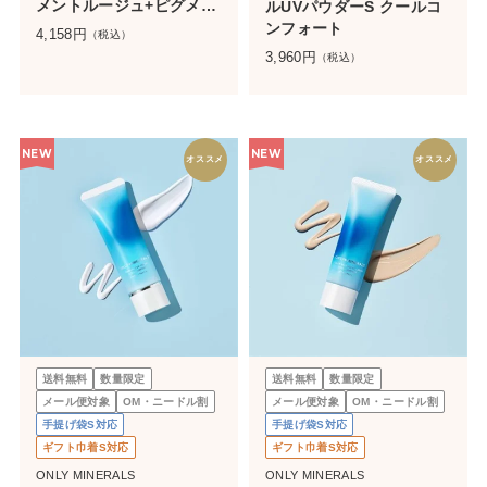
メントルージュ+ピグメン
ルUVパウダーS クールコ
トセット
ンフォート
4,158
円
（税込）
3,960
円
（税込）
NEW
NEW
オススメ
オススメ
送料無料
数量限定
送料無料
数量限定
メール便対象
OM・ニードル割
メール便対象
OM・ニードル割
手提げ袋S対応
手提げ袋S対応
ギフト巾着S対応
ギフト巾着S対応
ONLY MINERALS
ONLY MINERALS