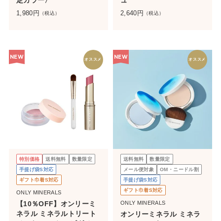
1,980
円
2,640
円
（税込）
（税込）
NEW
NEW
オススメ
オススメ
特別価格
送料無料
数量限定
送料無料
数量限定
手提げ袋S対応
メール便対象
OM・ニードル割
ギフト巾着S対応
手提げ袋S対応
ギフト巾着S対応
ONLY MINERALS
【10％OFF】オンリーミ
ONLY MINERALS
ネラル ミネラルトリート
オンリーミネラル ミネラ