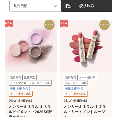
絞り込み
発売日順
NEW
NEW
オススメ
オススメ
送料無料
数量限定
送料無料
メール便対象
メール便対象
OM・ニードル割
OM・ニードル割
手提げ袋S対応
手提げ袋S対応
ギフト巾着S対応
ギフト巾着S対応
ONLY MINERALS
ONLY MINERALS
オンリーミネラル ミネラ
オンリーミネラル ミネラ
ルピグメント〈2026SS限
ルトリートメントルージ
定カラー〉
ュ