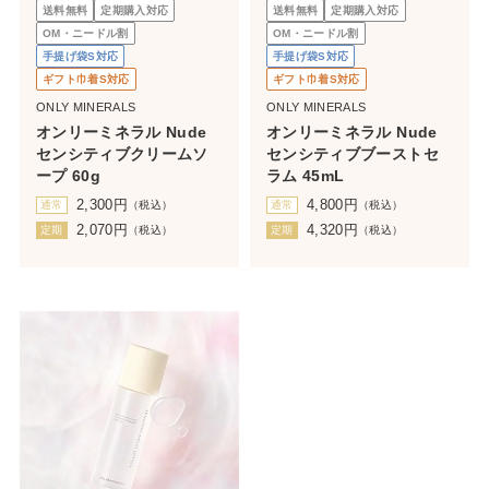
送料無料
定期購入対応
送料無料
定期購入対応
OM・ニードル割
OM・ニードル割
手提げ袋S対応
手提げ袋S対応
ギフト巾着S対応
ギフト巾着S対応
ONLY MINERALS
ONLY MINERALS
オンリーミネラル Nude
オンリーミネラル Nude
センシティブクリームソ
センシティブブーストセ
ープ 60g
ラム 45mL
2,300
円
4,800
円
通常
（税込）
通常
（税込）
2,070
円
4,320
円
定期
（税込）
定期
（税込）