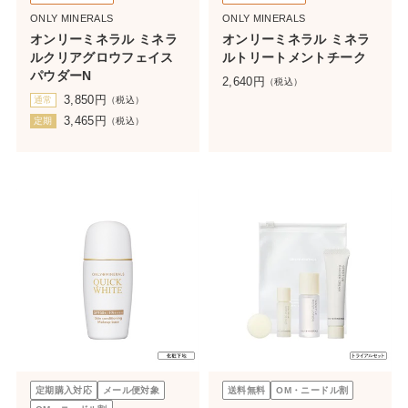
ONLY MINERALS
ONLY MINERALS
オンリーミネラル ミネラ
オンリーミネラル ミネラ
ルクリアグロウフェイス
ルトリートメントチーク
パウダーN
2,640
円
（税込）
3,850
円
通常
（税込）
3,465
円
定期
（税込）
定期購入対応
メール便対象
送料無料
OM・ニードル割