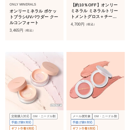
ONLY MINERALS
【約10％OFF】オンリー
ミネラル ミネラルトリー
オンリーミネラル ポケッ
トメントグロス＋チーク
トブラシUVパウダー クー
セット
ルコンフォート
4,700
円
（税込）
3,465
円
（税込）
定期購入対応
OM・ニードル割
メール便対象
OM・ニードル割
手提げ袋S対応
手提げ袋S対応
ギフト巾着S対応
ギフト巾着S対応