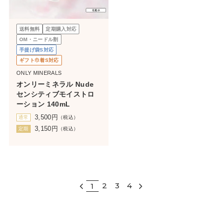
送料無料
定期購入対応
OM・ニードル割
手提げ袋S対応
ギフト巾着S対応
ONLY MINERALS
オンリーミネラル Nude
センシティブモイストロ
ーション 140mL
3,500
円
通常
（税込）
3,150
円
定期
（税込）
2
3
4
1