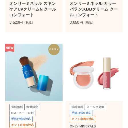
オンリーミネラル スキン
オンリーミネラル カラー
ケアUVクリームN クール
バランスBBクリーム クー
コンフォート
ルコンフォート
3,520
円
3,850
円
（税込）
（税込）
NEW
オススメ
送料無料
数量限定
送料無料
メール便対象
OM・ニードル割
手提げ袋S対応
手提げ袋S対応
ギフト巾着S対応
ギフト巾着S対応
ONLY MINERALS