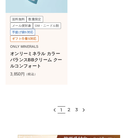
送料無料
数量限定
メール便対象
OM・ニードル割
手提げ袋S対応
ギフト巾着S対応
ONLY MINERALS
オンリーミネラル カラー
バランスBBクリーム クー
ルコンフォート
3,850
円
（税込）
2
3
1