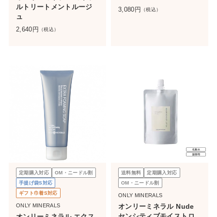
ルトリートメントルージ
3,080
円
（税込）
ュ
2,640
円
（税込）
定期購入対応
OM・ニードル割
送料無料
定期購入対応
手提げ袋S対応
OM・ニードル割
ギフト巾着S対応
ONLY MINERALS
ONLY MINERALS
オンリーミネラル Nude
センシティブモイストロ
オンリーミネラル エクス