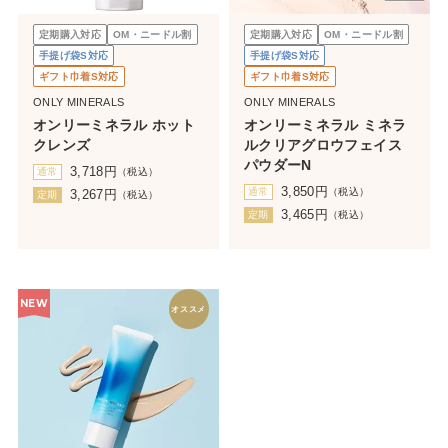
定期購入対応
OM・ニードル割
定期購入対応
OM・ニードル割
手提げ袋S対応
手提げ袋S対応
ギフト巾着S対応
ギフト巾着S対応
ONLY MINERALS
ONLY MINERALS
オンリーミネラル ホット
オンリーミネラル ミネラ
クレンズ
ルクリアグロウフェイス
パウダーN
3,718
円
通常
（税込）
3,850
円
通常
（税込）
3,267
円
定期
（税込）
3,465
円
定期
（税込）
NEW
オススメ