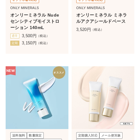
ONLY MINERALS
ONLY MINERALS
オンリーミネラル Nude
オンリーミネラル ミネラ
センシティブモイストロ
ルアクアシールドベース
ーション 140mL
3,520
円
（税込）
3,500
円
通常
（税込）
3,150
円
定期
（税込）
NEW
オススメ
送料無料
数量限定
定期購入対応
メール便対象