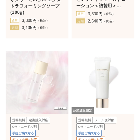
ーション＜詰替用＞
トラフォーミングソープ
140mL（ボトルなし）
(100g)
3,300
円
通常
（税込）
3,300
円
通常
（税込）
2,640
円
定期
（税込）
3,135
円
定期
（税込）
公式通販限定
送料無料
定期購入対応
送料無料
メール便対象
OM・ニードル割
OM・ニードル割
手提げ袋S対応
手提げ袋S対応
ギフト巾着S対応
ギフト巾着S対応