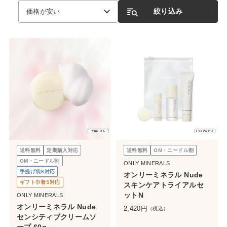
絞り込み
価格が安い
送料無料
定期購入対応
送料無料
OM・ニードル割
OM・ニードル割
ONLY MINERALS
手提げ袋S対応
オンリーミネラル Nude
ギフト巾着S対応
スキンケアトライアルセ
ットN
ONLY MINERALS
オンリーミネラル Nude
2,420
円
（税込）
センシティブクリームソ
ープ 60g