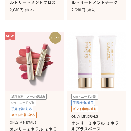
ルトリートメントグロス
ルトリートメントチーク
2,640
円
2,640
円
（税込）
（税込）
NEW
オススメ
送料無料
メール便対象
OM・ニードル割
OM・ニードル割
手提げ袋S対応
手提げ袋S対応
ギフト巾着S対応
ギフト巾着S対応
ONLY MINERALS
ONLY MINERALS
オンリーミネラル ミネラ
ルプラスベース
オンリーミネラル ミネラ