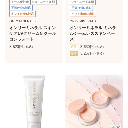
メール便対象
OM・ニードル割
OM・ニードル割
手提げ袋S対応
手提げ袋S対応
ギフト巾着S対応
ギフト巾着S対応
ONLY MINERALS
ONLY MINERALS
オンリーミネラル スキン
オンリーミネラル ミネラ
ケアUVクリームN クール
ルシームレススキンベー
コンフォート
ス
3,520
円
3,630
円
（税込）
通常
（税込）
3,267
円
定期
（税込）