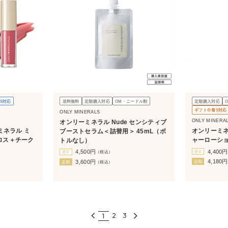
S対応
送料無料
定期購入対応
OM・ニードル割
定期購入対応
ギフト巾着S対応
ONLY MINERALS
ONLY MINERA
オンリーミネラル Nude センシティブ
ミネラル ミ
オンリーミネ
ブーストセラム＜詰替用＞ 45mL（ボ
ロス＋チーク
ャーローション
トルなし）
4,400
円
4,500
円
通常
通常
（税込）
4,180
円
3,600
円
定期
定期
（税込）
2
3
1