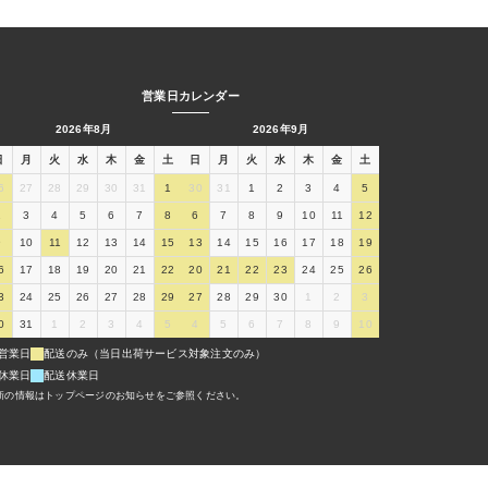
営業日カレンダー
2026年8月
2026年9月
日
月
火
水
木
金
土
日
月
火
水
木
金
土
6
27
28
29
30
31
1
30
31
1
2
3
4
5
2
3
4
5
6
7
8
6
7
8
9
10
11
12
9
10
11
12
13
14
15
13
14
15
16
17
18
19
6
17
18
19
20
21
22
20
21
22
23
24
25
26
3
24
25
26
27
28
29
27
28
29
30
1
2
3
0
31
1
2
3
4
5
4
5
6
7
8
9
10
営業日
配送のみ（当日出荷サービス対象注文のみ）
休業日
配送休業日
新の情報はトップページのお知らせをご参照ください。