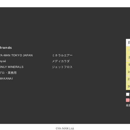
Brands
2
YA-MAN TOKYO JAPAN
ミネラルエアー
mysé
メディカラダ
ONLY MINERALS
ジェットフロス
1
プロ・業務用
MAKANAI
2
3
最
©︎YA-MAN Ltd.