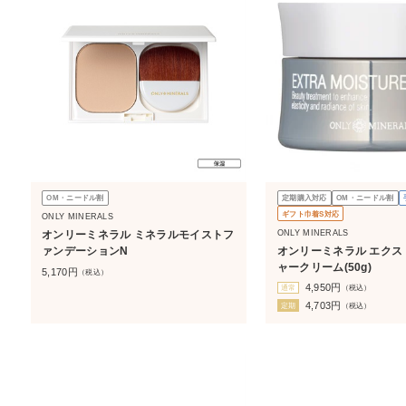
OM・ニードル割
定期購入対応
OM・ニードル割
ギフト巾着S対応
ONLY MINERALS
ONLY MINERALS
オンリーミネラル ミネラルモイストフ
オンリーミネラル エクス
ァンデーションN
ャークリーム(50g)
5,170
円
（税込）
4,950
円
通常
（税込）
4,703
円
定期
（税込）