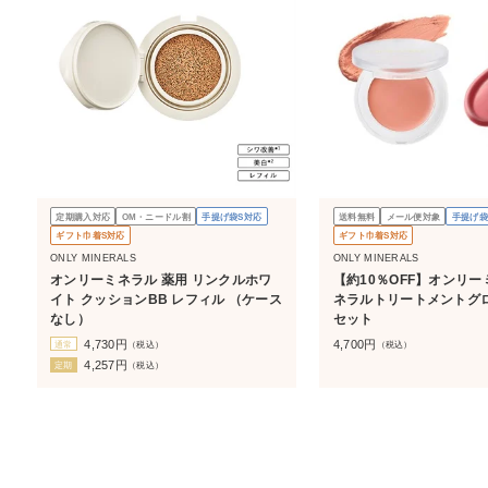
定期購入対応
OM・ニードル割
手提げ袋S対応
送料無料
メール便対象
手提げ袋
ギフト巾着S対応
ギフト巾着S対応
ONLY MINERALS
ONLY MINERALS
オンリーミネラル 薬用 リンクルホワ
【約10％OFF】オンリー
イト クッションBB レフィル （ケース
ネラルトリートメントグ
なし）
セット
4,730
円
4,700
円
通常
（税込）
（税込）
4,257
円
定期
（税込）