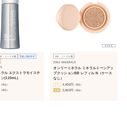
OM・ニードル割
手提げ袋S対応
OM・ニードル割
ONLY MINERALS
LS
オンリーミネラル ミネラルトーンアッ
ラル エクストラモイスチ
プクッションBB レフィル N（ケース
(120mL)
なし）
4,400
円
（税込）
通常
（税込）
3,960
円
（税込）
定期
（税込）