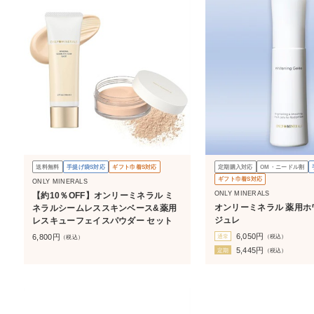
送料無料
手提げ袋S対応
ギフト巾着S対応
定期購入対応
OM・ニードル割
ギフト巾着S対応
ONLY MINERALS
ONLY MINERALS
【約10％OFF】オンリーミネラル ミ
オンリーミネラル 薬用ホ
ネラルシームレススキンベース&薬用
ジュレ
レスキューフェイスパウダー セット
6,050
円
6,800
円
通常
（税込）
（税込）
5,445
円
定期
（税込）