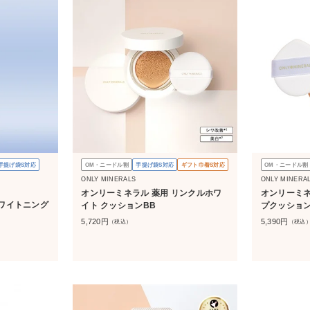
手提げ袋S対応
OM・ニードル割
手提げ袋S対応
ギフト巾着S対応
OM・ニードル割
ONLY MINERALS
ONLY MINERA
オンリーミネラル 薬用 リンクルホワ
オンリーミネ
ワイトニング
イト クッションBB
プクッション
5,720
円
5,390
円
（税込）
（税込