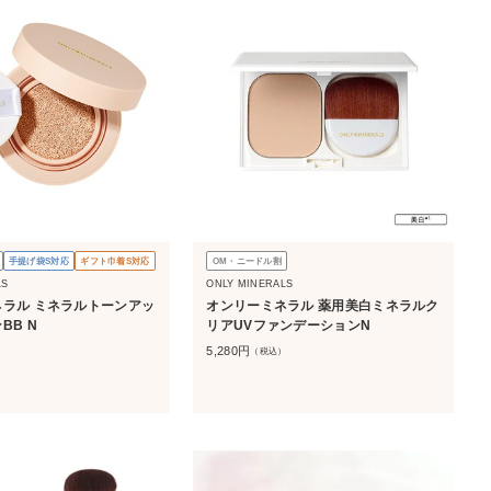
手提げ袋S対応
ギフト巾着S対応
OM・ニードル割
LS
ONLY MINERALS
ラル ミネラルトーンアッ
オンリーミネラル 薬用美白ミネラルク
BB N
リアUVファンデーションN
5,280
円
）
（税込）