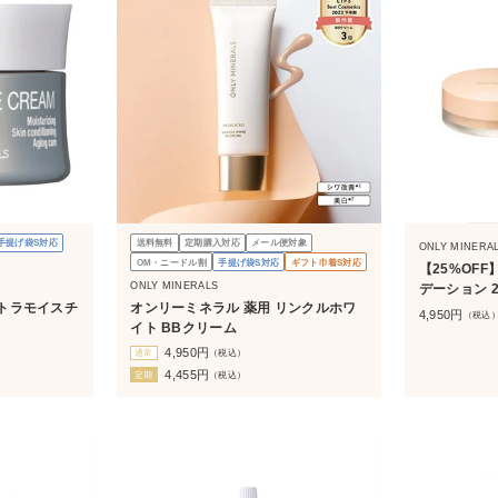
手提げ袋S対応
送料無料
定期購入対応
メール便対象
ONLY MINERA
OM・ニードル割
手提げ袋S対応
ギフト巾着S対応
【25%OF
ONLY MINERALS
デーション 2
トラモイスチ
オンリーミネラル 薬用 リンクルホワ
4,950
円
（税込
イト BBクリーム
4,950
円
通常
（税込）
4,455
円
定期
（税込）