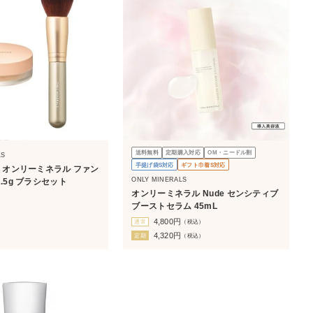
送料無料
定期購入対応
OM・ニードル割
LS
手提げ袋S対応
ギフト巾着S対応
F】オンリーミネラル ファン
ONLY MINERALS
.5g ブラシセット
オンリーミネラル Nude センシティブ
）
ブーストセラム 45mL
4,800
円
通常
（税込）
4,320
円
定期
（税込）