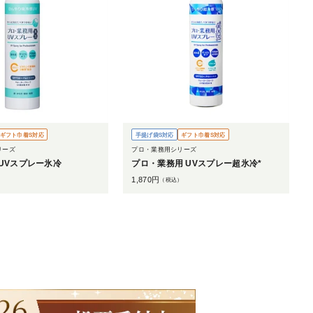
ギフト巾着S対応
手提げ袋S対応
ギフト巾着S対応
リーズ
プロ・業務用シリーズ
UVスプレー氷冷
プロ・業務用 UVスプレー超氷冷*
1,870
円
）
（税込）