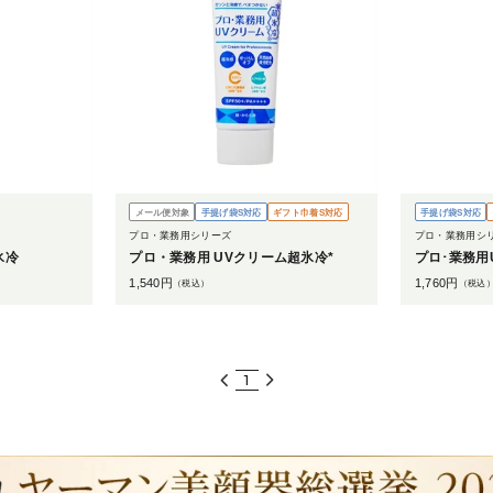
メール便対象
手提げ袋S対応
ギフト巾着S対応
手提げ袋S対応
プロ・業務用シリーズ
プロ・業務用シ
氷冷
プロ・業務用 UVクリーム超氷冷*
プロ･業務用
1,540
円
1,760
円
（税込）
（税込
1