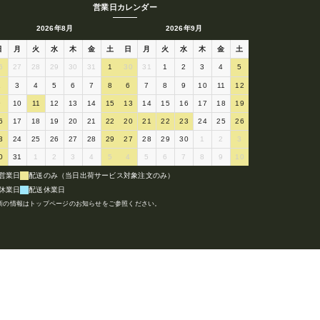
営業日カレンダー
2026年8月
2026年9月
日
月
火
水
木
金
土
日
月
火
水
木
金
土
6
27
28
29
30
31
1
30
31
1
2
3
4
5
2
3
4
5
6
7
8
6
7
8
9
10
11
12
9
10
11
12
13
14
15
13
14
15
16
17
18
19
6
17
18
19
20
21
22
20
21
22
23
24
25
26
3
24
25
26
27
28
29
27
28
29
30
1
2
3
0
31
1
2
3
4
5
4
5
6
7
8
9
10
営業日
配送のみ（当日出荷サービス対象注文のみ）
休業日
配送休業日
新の情報はトップページのお知らせをご参照ください。