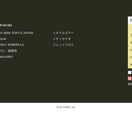
Brands
2
YA-MAN TOKYO JAPAN
ミネラルエアー
mysé
メディカラダ
ONLY MINERALS
ジェットフロス
1
プロ・業務用
MAKANAI
2
3
最
©︎YA-MAN Ltd.