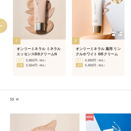
1
2
バ
オンリーミネラル ミネラル
オンリーミネラル 薬用 リン
エッセンスBBクリームN
クルホワイト BBクリーム
3,960
円
4,950
円
通常
（税込）
通常
（税込）
3,564
円
4,455
円
定期
（税込）
定期
（税込）
59
件
NEW