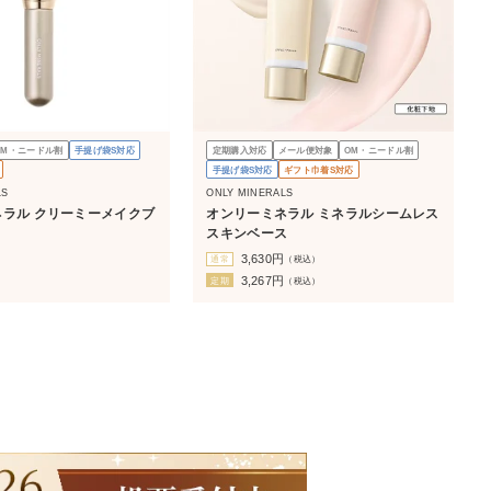
OM・ニードル割
手提げ袋S対応
定期購入対応
メール便対象
OM・ニードル割
手提げ袋S対応
ギフト巾着S対応
LS
ONLY MINERALS
ラル クリーミーメイクブ
オンリーミネラル ミネラルシームレス
スキンベース
3,630
円
）
通常
（税込）
3,267
円
定期
（税込）