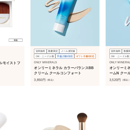
送料無料
数量限定
メール便対象
送料無料
数量
OM・ニードル割
手提げ袋S対応
ギフト巾着S対応
OM・ニードル割
ONLY MINERALS
ONLY MINERA
ルモイストフ
オンリーミネラル カラーバランスBB
オンリーミネ
クリーム クールコンフォート
ームN クー
3,850
円
3,520
円
（税込）
（税込