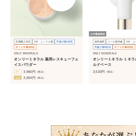
公式通販限定
定期購入対応
OM・ニードル割
手提げ袋S対応
送料無料
メール便対象
OM・ニ
ギフト巾着S対応
手提げ袋S対応
ギフト巾着S対応
ONLY MINERALS
ONLY MINERALS
オンリーミネラル 薬用レスキューフェ
オンリーミネラル ミネラ
イスパウダー
ルドベース
3,960
円
3,520
円
通常
（税込）
（税込）
3,564
円
定期
（税込）