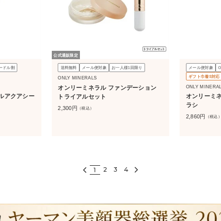
公式通販限定
ードル割
送料無料
メール便対象
お一人様1回限り
メール便対象
ギフト巾着S対応
ONLY MINERALS
ONLY MINERA
オンリーミネラル ファンデーション
ルアクアシー
オンリーミネ
トライアルセット
ラシ
2,300
円
（税込）
2,860
円
（税込
2
3
4
1