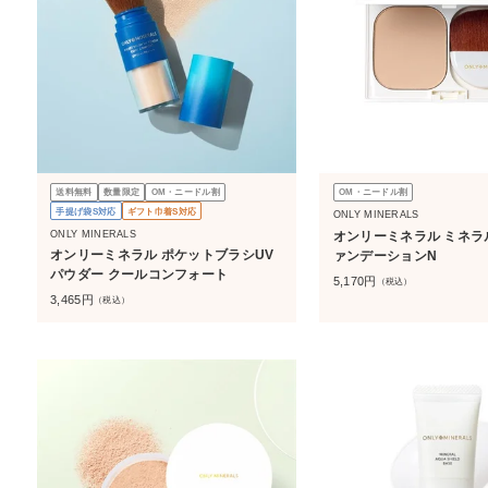
送料無料
数量限定
OM・ニードル割
OM・ニードル割
手提げ袋S対応
ギフト巾着S対応
ONLY MINERALS
ONLY MINERALS
オンリーミネラル ミネラ
オンリーミネラル ポケットブラシUV
ァンデーションN
パウダー クールコンフォート
5,170
円
（税込）
3,465
円
（税込）