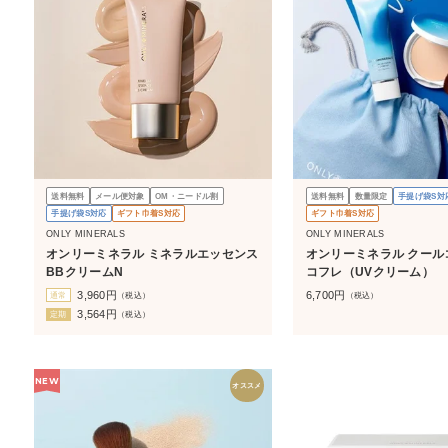
送料無料
メール便対象
OM・ニードル割
送料無料
数量限定
手提げ袋S対
手提げ袋S対応
ギフト巾着S対応
ギフト巾着S対応
ONLY MINERALS
ONLY MINERALS
オンリーミネラル ミネラルエッセンス
オンリーミネラル クール
BBクリームN
コフレ（UVクリーム）
3,960
円
6,700
円
通常
（税込）
（税込）
3,564
円
定期
（税込）
NEW
オススメ