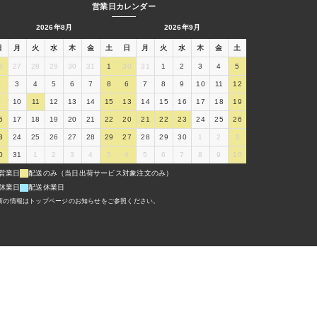
営業日カレンダー
2026年8月
2026年9月
日
月
火
水
木
金
土
日
月
火
水
木
金
土
6
27
28
29
30
31
1
30
31
1
2
3
4
5
2
3
4
5
6
7
8
6
7
8
9
10
11
12
9
10
11
12
13
14
15
13
14
15
16
17
18
19
6
17
18
19
20
21
22
20
21
22
23
24
25
26
3
24
25
26
27
28
29
27
28
29
30
1
2
3
0
31
1
2
3
4
5
4
5
6
7
8
9
10
営業日
配送のみ（当日出荷サービス対象注文のみ）
休業日
配送休業日
新の情報はトップページのお知らせをご参照ください。