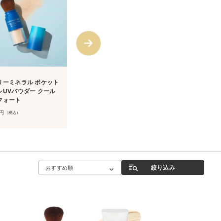
6
7
リーミネラル ポケット
オンリーミネラル ミネラル
オンリーミネ
シUVパウダー クール
トーンアップクッションBB
イトニングフ
フォート
レフィル N（ケースなし）
ン 〈詰替用〉
なし）
4,400
円
3,300
円
通常
（税込）
通常
円
（税込）
3,960
円
2,640
円
定期
（税込）
定期
絞り込み
おすすめ順