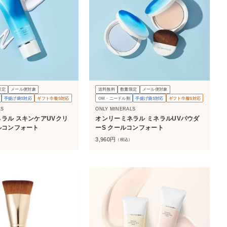
限定
メール便対象
送料無料
数量限定
メール便対象
手提げ袋S対応
ギフト巾着S対応
OM・ニードル割
手提げ袋S対応
ギフト巾着S対応
LS
ONLY MINERALS
ラル スキンケアUVクリ
オンリーミネラル ミネラルUVパウダ
ルコンフォート
ーS クールコンフォート
3,960
円
）
（税込）