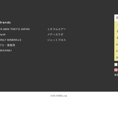
Brands
2
YA-MAN TOKYO JAPAN
ミネラルエアー
mysé
メディカラダ
ONLY MINERALS
ジェットフロス
1
プロ・業務用
MAKANAI
2
3
最
©︎YA-MAN Ltd.