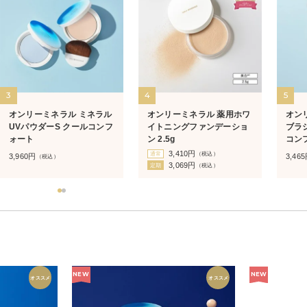
3
4
5
オンリーミネラル ミネラル
オンリーミネラル 薬用ホワ
オン
UVパウダーS クールコンフ
イトニングファンデーショ
ブラ
ォート
ン 2.5g
コン
3,410
円
通常
（税込）
3,960
円
3,465
（税込）
3,069
円
定期
（税込）
NEW
NEW
オススメ
オススメ