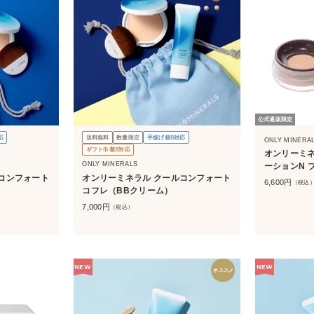
公式通販限定
応
送料無料
数量限定
手提げ袋S対応
ONLY MINERA
ギフト巾着S対応
オンリーミネ
ONLY MINERALS
ーションN 
コンフォート
オンリーミネラル クールコンフォート
6,600
円
（税込
コフレ（BBクリーム）
7,000
円
（税込）
NEW
NEW
オススメ