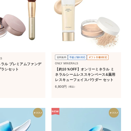
送料無料
手提げ袋S対応
ギフト巾着S対応
LS
ONLY MINERALS
ラル プレミアムファンデ
【約10％OFF】オンリーミネラル ミ
ブラシセット
ネラルシームレススキンベース&薬用
）
レスキューフェイスパウダー セット
6,800
円
（税込）
NEW
オススメ
オススメ