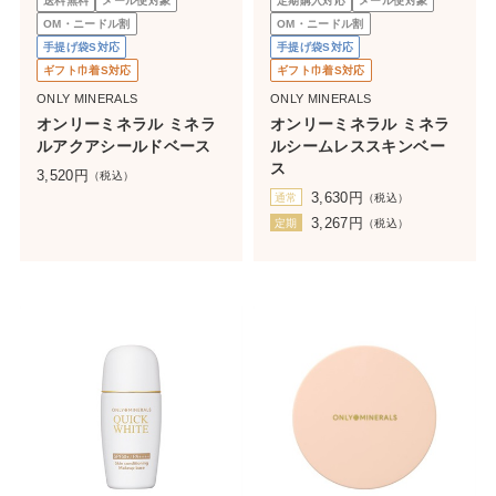
送料無料
メール便対象
定期購入対応
メール便対象
OM・ニードル割
OM・ニードル割
手提げ袋S対応
手提げ袋S対応
ギフト巾着S対応
ギフト巾着S対応
ONLY MINERALS
ONLY MINERALS
オンリーミネラル ミネラ
オンリーミネラル ミネラ
ルアクアシールドベース
ルシームレススキンベー
ス
3,520
円
（税込）
3,630
円
通常
（税込）
3,267
円
定期
（税込）