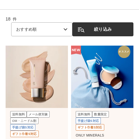
18
件
絞り込み
おすすめ順
NEW
オススメ
送料無料
メール便対象
送料無料
数量限定
OM・ニードル割
手提げ袋S対応
手提げ袋S対応
ギフト巾着S対応
ギフト巾着S対応
ONLY MINERALS