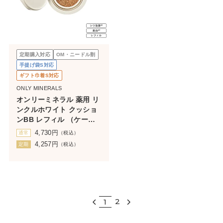
定期購入対応
OM・ニードル割
手提げ袋S対応
ギフト巾着S対応
ONLY MINERALS
オンリーミネラル 薬用 リ
ンクルホワイト クッショ
ンBB レフィル （ケース
なし）
4,730
円
通常
（税込）
4,257
円
定期
（税込）
2
1