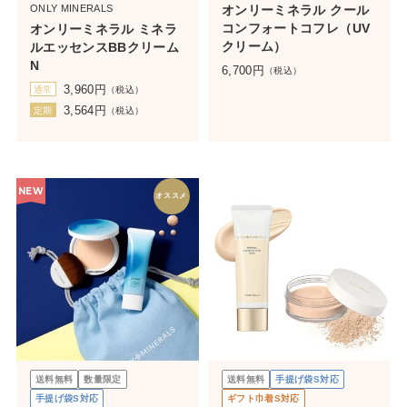
ONLY MINERALS
オンリーミネラル クール
コンフォートコフレ（UV
オンリーミネラル ミネラ
クリーム）
ルエッセンスBBクリーム
N
6,700
円
（税込）
3,960
円
通常
（税込）
3,564
円
定期
（税込）
NEW
オススメ
送料無料
数量限定
送料無料
手提げ袋S対応
手提げ袋S対応
ギフト巾着S対応