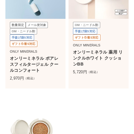
数量限定
メール便対象
OM・ニードル割
OM・ニードル割
手提げ袋S対応
手提げ袋S対応
ギフト巾着S対応
ギフト巾着S対応
ONLY MINERALS
ONLY MINERALS
オンリーミネラル 薬用 リ
ンクルホワイト クッショ
オンリーミネラル ポアレ
ンBB
スフィルタージェル クー
ルコンフォート
5,720
円
（税込）
2,970
円
（税込）