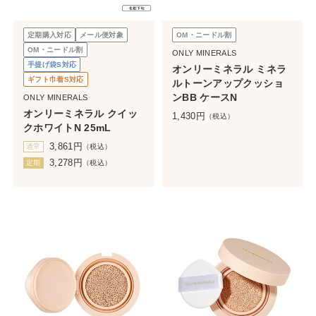
定期購入対応
メール便対象
OM・ニードル割
OM・ニードル割
ONLY MINERALS
手提げ袋S対応
オンリーミネラル ミネラ
ギフト巾着S対応
ルトーンアップクッショ
ンBB ケースN
ONLY MINERALS
オンリーミネラル クイッ
1,430
円
（税込）
クホワイトN 25mL
3,861
円
通常
（税込）
3,278
円
定期
（税込）