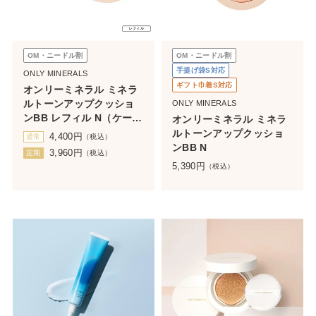
OM・ニードル割
OM・ニードル割
手提げ袋S対応
ONLY MINERALS
ギフト巾着S対応
オンリーミネラル ミネラ
ルトーンアップクッショ
ONLY MINERALS
ンBB レフィル N（ケース
オンリーミネラル ミネラ
なし）
ルトーンアップクッショ
4,400
円
通常
（税込）
ンBB N
3,960
円
定期
（税込）
5,390
円
（税込）