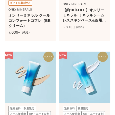
ギフト巾着S対応
ONLY MINERALS
ONLY MINERALS
【約10％OFF】オンリー
ミネラル ミネラルシーム
オンリーミネラル クール
レススキンベース&薬用レ
コンフォートコフレ（BB
スキューフェイスパウダ
クリーム）
6,800
円
（税込）
ー セット
7,000
円
（税込）
NEW
NEW
オススメ
オススメ
送料無料
数量限定
送料無料
数量限定
メール便対象
OM・ニードル割
メール便対象
OM・ニードル割