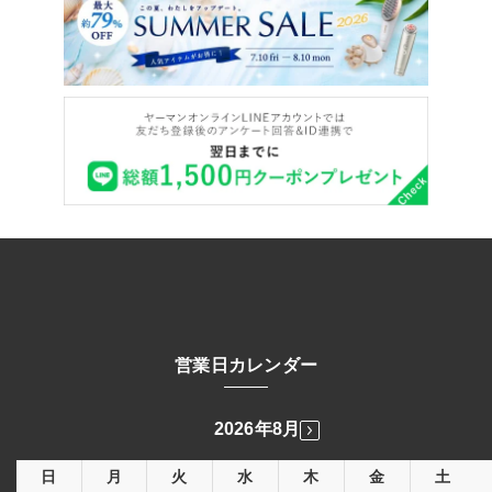
営業日カレンダー
2026年8月
日
月
火
水
木
金
土