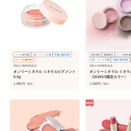
メール便対象
OM・ニードル割
手提げ袋S対応
送料無料
数量限定
メール便対象
ギフト巾着S対応
OM・ニードル割
手提げ袋S対応
ONLY MINERALS
ONLY MINERALS
オンリーミネラル ミネラルピグメント
オンリーミネラル ミネラ
0.5g
〈2026SS限定カラー〉
1,980
円
1,980
円
（税込）
（税込）
NEW