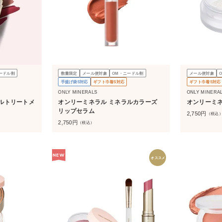
ードル割
数量限定
メール便対象
OM・ニードル割
メール便対象
手提げ袋S対応
ギフト巾着S対応
ギフト巾着S対応
ONLY MINERALS
ONLY MINERA
ルトリートメ
オンリーミネラル ミネラルカラーズ
オンリーミネ
リップセラム
2,750
円
（税込
2,750
円
（税込）
NEW
オススメ