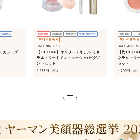
げ袋S対応
特別価格
送料無料
数量限定
手提げ袋S対応
送料無料
メー
ギフト巾着S対応
ギフト巾着S対応
ONLY MINERALS
ONLY MINERA
ルカラーズ
【10％OFF】オンリーミネラル ミネ
【約10％O
ラルトリートメントルージュ+ピグメ
ネラルトリ
ントセット
セット
4,158
円
4,700
円
（税込）
（税込
1