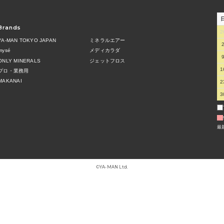
Brands
2
YA-MAN TOKYO JAPAN
ミネラルエアー
mysé
メディカラダ
ONLY MINERALS
ジェットフロス
1
プロ・業務用
MAKANAI
2
3
最
©︎YA-MAN Ltd.