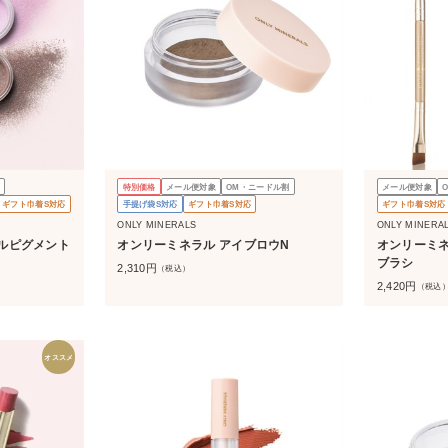
特別価格
メール便対象
OM・ニードル割
メール便対象
ギフト巾着S対応
手提げ袋S対応
ギフト巾着S対応
ギフト巾着S対応
ONLY MINERALS
ONLY MINERA
ルピグメント
オンリーミネラル アイブロウN
オンリーミネラル ブロウ 
ブラシ
2,310
円
（税込）
2,420
円
（税込
オススメ