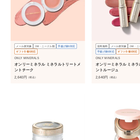
メール便対象
OM・ニードル割
手提げ袋S対応
送料無料
メール便対象
OM・ニ
ギフト巾着S対応
手提げ袋S対応
ギフト巾着S対応
ONLY MINERALS
ONLY MINERALS
オンリーミネラル ミネラルトリートメ
オンリーミネラル ミネラ
ントチーク
ントルージュ
2,640
円
2,640
円
（税込）
（税込）