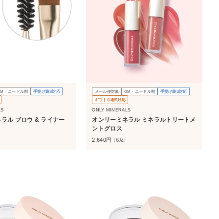
OM・ニードル割
手提げ袋S対応
メール便対象
OM・ニードル割
手提げ袋S対応
ギフト巾着S対応
LS
ONLY MINERALS
& ライナー
オンリーミネラル ミネラルトリートメ
ントグロス
2,640
円
）
（税込）