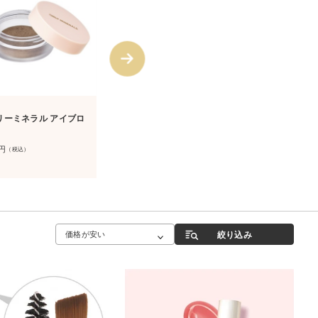
1
2
リーミネラル アイブロ
オンリーミネラル ミネラル
オンリーミネ
トリートメントルージュ
ピグメント〈2
カラー〉
円
2,640
円
（税込）
（税込）
1,980
円
（税込）
絞り込み
価格が安い