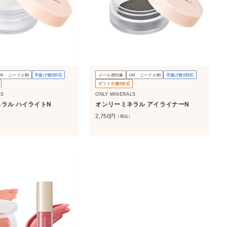
OM・ニードル割
手提げ袋S対応
メール便対象
OM・ニードル割
手提げ袋S対応
ギフト巾着S対応
LS
ONLY MINERALS
ラル ハイライトN
オンリーミネラル アイライナーN
2,750
円
）
（税込）