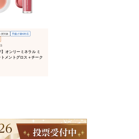
ル便対象
手提げ袋S対応
LS
FF】オンリーミネラル ミ
ートメントグロス＋チーク
）