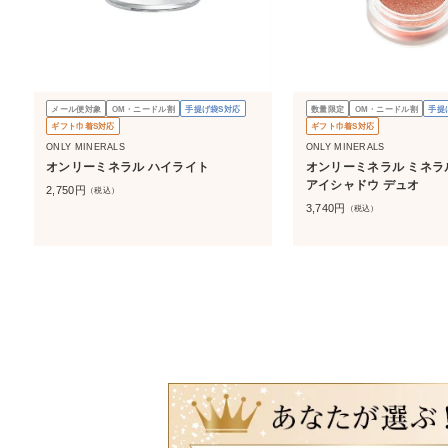
メール便対象
OM・ニードル割
手提げ袋S対応
数量限定
OM・ニードル割
手提
ギフト巾着S対応
ギフト巾着S対応
ONLY MINERALS
ONLY MINERALS
オンリーミネラル ハイライト
オンリーミネラル ミネラ
アイシャドウ デュオ
2,750
円
（税込）
3,740
円
（税込）