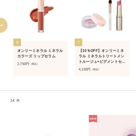
6
7
ル
オンリーミネラル ミネラル
【10％OFF】オンリーミネ
カラーズ リップセラム
ラル ミネラルトリートメン
トルージュ+ピグメントセッ
2,750
円
（税込）
ト
4,158
円
（税込）
14
件
NEW