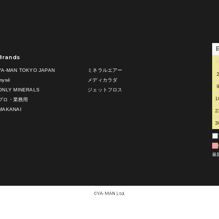
Brands
2
YA-MAN TOKYO JAPAN
ミネラルエアー
mysé
メディカラダ
ONLY MINERALS
ジェットフロス
1
プロ・業務用
MAKANAI
2
3
最
©︎YA-MAN Ltd.