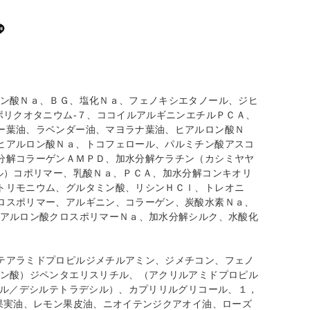
ボン酸Ｎａ、ＢＧ、塩化Ｎａ、フェノキシエタノール、ジヒ
ポリクオタニウム‐７、ココイルアルギニンエチルＰＣＡ、
ー葉油、ラベンダー油、マヨラナ葉油、ヒアルロン酸Ｎ
ヒアルロン酸Ｎａ、トコフェロール、パルミチン酸アスコ
分解コラーゲンＡＭＰＤ、加水分解ケラチン（カシミヤヤ
ル）コポリマー、乳酸Ｎａ、ＰＣＡ、加水分解コンキオリ
トリモニウム、グルタミン酸、リシンＨＣｌ、トレオニ
ロスポリマー、アルギニン、コラーゲン、炭酸水素Ｎａ、
ヒアルロン酸クロスポリマーＮａ、加水分解シルク、水酸化
テアラミドプロピルジメチルアミン、ジメチコン、フェノ
ジン酸）ジペンタエリスリチル、（アクリルアミドプロピル
リル／デシルテトラデシル）、カプリリルグリコール、１，
果実油、レモン果皮油、ニオイテンジクアオイ油、ローズ