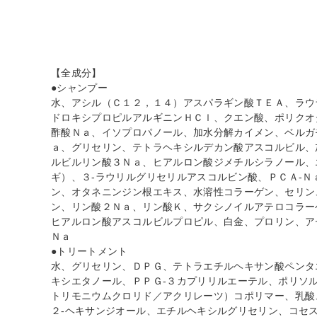
【全成分】
●シャンプー
水、アシル（Ｃ１２，１４）アスパラギン酸ＴＥＡ、ラウ
ドロキシプロピルアルギニンＨＣｌ、クエン酸、ポリクオ
酢酸Ｎａ、イソプロパノール、加水分解カイメン、ベルガ
ａ、グリセリン、テトラヘキシルデカン酸アスコルビル、
ルビルリン酸３Ｎａ、ヒアルロン酸ジメチルシラノール、
ギ）、３‐ラウリルグリセリルアスコルビン酸、ＰＣＡ‐
ン、オタネニンジン根エキス、水溶性コラーゲン、セリン
ン、リン酸２Ｎａ、リン酸Ｋ、サクシノイルアテロコラー
ヒアルロン酸アスコルビルプロピル、白金、プロリン、ア
Ｎａ
●トリートメント
水、グリセリン、ＤＰＧ、テトラエチルヘキサン酸ペンタ
キシエタノール、ＰＰＧ‐３カプリリルエーテル、ポリソ
トリモニウムクロリド／アクリレーツ）コポリマー、乳酸
２‐ヘキサンジオール、エチルヘキシルグリセリン、コセ