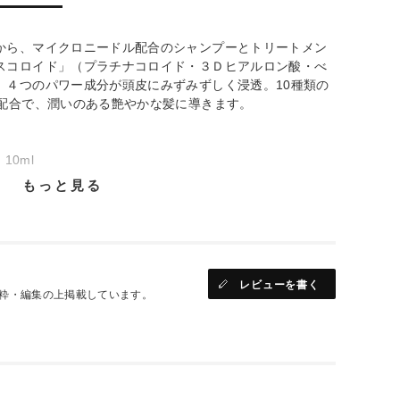
から、マイクロニードル配合のシャンプーとトリートメン
スコロイド」（プラチナコロイド・３Ｄヒアルロン酸・べ
）４つのパワー成分が頭皮にみずみずしく浸透。10種類の
酸配合で、潤いのある艶やかな髪に導きます。
10ml
もっと見る
レビューを書く
粋・編集の上掲載しています。