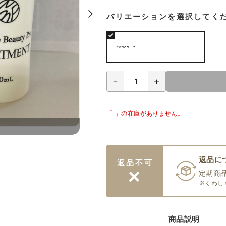
バリエーションを選択してく
-
「-」の在庫がありません。
返品に
返品不可
定期商
※くわし
商品説明