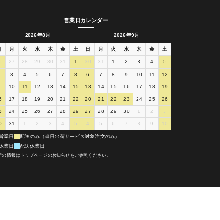
営業日カレンダー
2026年8月
2026年9月
日
月
火
水
木
金
土
日
月
火
水
木
金
土
6
27
28
29
30
31
1
30
31
1
2
3
4
5
2
3
4
5
6
7
8
6
7
8
9
10
11
12
9
10
11
12
13
14
15
13
14
15
16
17
18
19
6
17
18
19
20
21
22
20
21
22
23
24
25
26
3
24
25
26
27
28
29
27
28
29
30
1
2
3
0
31
1
2
3
4
5
4
5
6
7
8
9
10
営業日
配送のみ（当日出荷サービス対象注文のみ）
休業日
配送休業日
新の情報はトップページのお知らせをご参照ください。