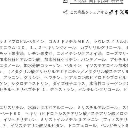
この商品に関するお問い合わせ
この商品をシェアする
ラミドプロピルベタイン、コカミドメチルＭＥＡ、ラウレス‐４カル
タニウム‐１０、１，２‐ヘキサンジオール、カプリリルグリコール、
モット果実油、レモン果皮油、ニオイテンジクアオイ油、ローズマリ
加水分解ヒアルロン酸、加水分解ケラチン、パンテノール、アセチル
エタノール、加水分解コラーゲン、ベタイン、イソステアロイル加水
Ｎａ、（メタクリル酸グリセリルアミドエチル／メタクリル酸ステアリ
、アラニン、グリシン、ヘマチン、ヒアルロン酸ヒドロキシプロピル
ゲン、シクロデキストリン、ダイズ種子エキス、水溶性コラーゲンク
セチルヘキサペプチド‐１、デキストラン、ペンチレングリコール、
エリスリチル、水添ナタネ油アルコール、ミリスチルアルコール、ス
ルベート６０、ヘキサ（ヒドロキシステアリン酸／ステアリン酸／ロ
、イソヘキサデカン、ミリストイルメチル‐β‐アラニン（フィトステ
ス‐７、イソステアリン酸ソルビタン、トコフェロール、ベルガモット