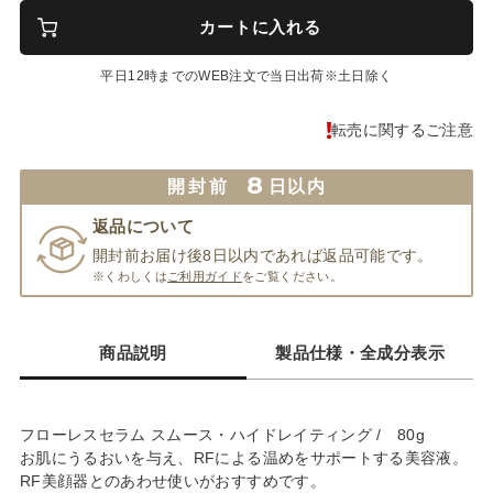
カートに入れる
平日12時までのWEB注文で当日出荷※土日除く
転売に関するご注意
8
開封前
日以内
返品について
開封前お届け後8日以内であれば返品可能です。
※くわしくは
ご利用ガイド
をご覧ください。
商品説明
製品仕様・全成分表示
フローレスセラム スムース・ハイドレイティング / 80g
お肌にうるおいを与え、RFによる温めをサポートする美容液。
RF美顔器とのあわせ使いがおすすめです。