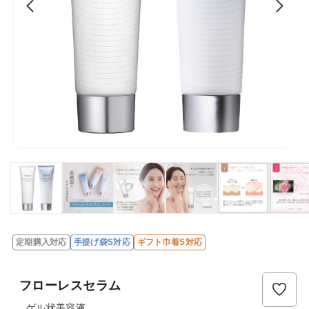
定期購入対応
手提げ袋S対応
ギフト巾着S対応
レ
ビ
フローレスセラム
ュ
ー
ゲル状美容液