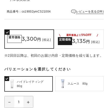
は
ま
だ
レビューを見る(2件)
商品番号：cs19002ymCS21004
あ
り
ま
せ
5%OFF
通常価格より
ん
通常価格
3,300
円
(税込)
定期価格
3,135
円
(税込)
※2回目以降は、初回のお届け内容・定期価格を繰り返します。
バリエーションを選択してください
ハイドレイティング
スムース 80g
80g