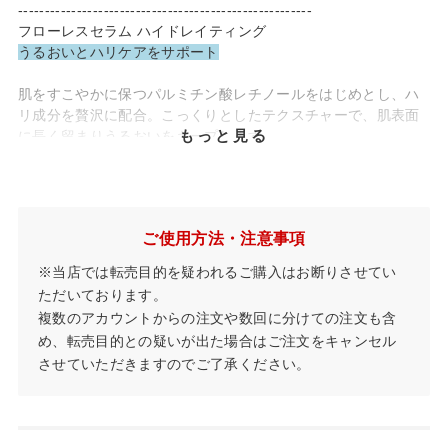
-------------------------------------------------------
フローレスセラム ハイドレイティング
うるおいとハリケアをサポート
肌をすこやかに保つパルミチン酸レチノールをはじめとし、ハ
リ成分を贅沢に配合。こっくりとしたテクスチャーで、肌表面
もっと見る
に長く留まりうるおいをキープします。
フローレスセラム スムース
肌のバランスを整え、すべすべ美肌へ導く
ご使用方法・注意事項
荒れがちな肌を整えるための肌荒れ防止成分 グリチルリチン酸
２Kを配合。肌のバランスを整え、美肌に導きます。使用感はさ
※当店では転売目的を疑われるご購入はお断りさせてい
*
っぱりみずみずしいテクスチャーです。パッチテスト実施済み
ただいております。
で敏感肌の方でもご使用いただけます。
複数のアカウントからの注文や数回に分けての注文も含
め、転売目的との疑いが出た場合はご注文をキャンセル
-------------------------------------------------------
させていただきますのでご了承ください。
*…すべての方にアレルギーや肌トラブルが起こらないということではありませ
ん。
※フローレスセラム モイスチャーは、販売終了いたしまし