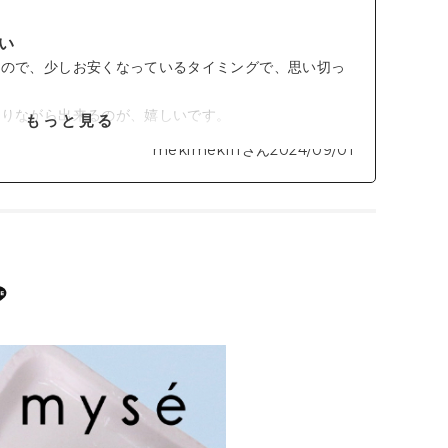
い
なので、少しお安くなっているタイミングで、思い切っ
かりながら出来るのが、嬉しいです。
もっと見る
いやすくなり嬉しいです。
mekimeki11さん
2024/09/01
思ってます。