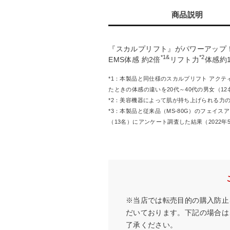
商品説明
『スカルプリフト』がパワーアップ
*1&
*2
EMS体感 約2倍
リフト力
体感約1
*1：本製品と同仕様のスカルプリフト アクティ
たときの体感の違いを20代～40代の男女（12
*2：美容機器によって肌が持ち上げられる力
*3：本製品と従来品（MS-80G）のフェイ
（13名）にアンケート調査した結果（2022年
※当店では転売目的の購入防止
だいております。下記の場合は
了承ください。