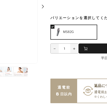
バリエーションを選択してく
MS82G
平
返品に
通電前
通電前
8
日以内
※くわし