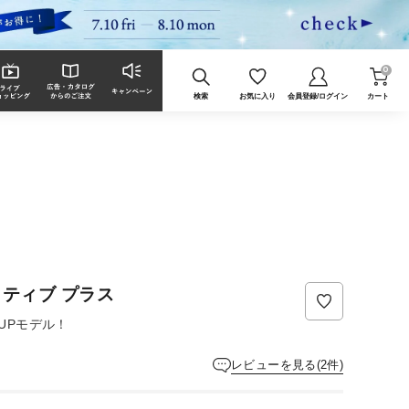
0
検索
お気に入り
会員登録/ログイン
カート
レ
ビ
ュ
ー
ティブ プラス
は
ま
UPモデル！
だ
あ
り
レビューを見る(2件)
ま
せ
ん。