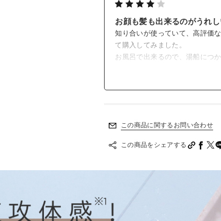
お顔も髪も出来るのがうれし
知り合いが使っていて、高評価
て購入してみました。
お風呂で出来るので、湯船につ
使うようになってから、髪が扱
お顔の方にもつかってみようと
この商品に関するお問い合わせ
この商品をシェアする