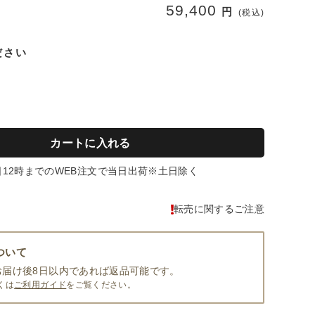
59,400
円
(税込)
ださい
カートに入れる
日12時までのWEB注文で当日出荷※土日除く
転売に関するご注意
ついて
お届け後8日以内であれば返品可能です。
くは
ご利用ガイド
をご覧ください。