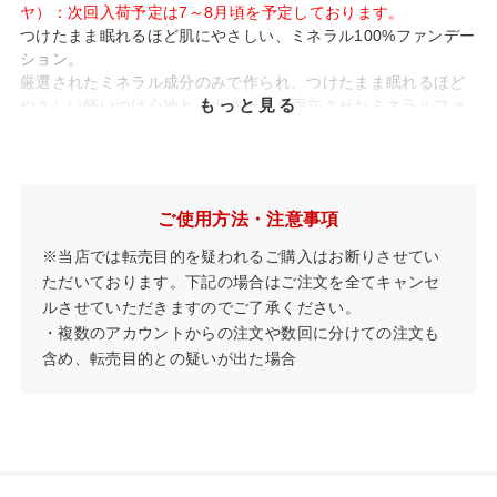
ヤ）：次回入荷予定は7～8月頃を予定しております。
つけたまま眠れるほど肌にやさしい、ミネラル100%ファンデー
ション。
厳選されたミネラル成分のみで作られ、つけたまま眠れるほど
もっと見る
やさしい軽いつけ心地と、カバー力を両立させたミネラルファ
ンデーションです。
SPF17/PA++
ミネラル100%
石けんでオフ
低刺激処方*1
1 敏感肌対象パッチテスト、ノンコメドジェニックテスト、スティンギングテ
*
ご使用方法・注意事項
スト、アレルギーテスト済み（ただしすべての方に肌トラブルが起きないわけで
はありません）
※当店では転売目的を疑われるご購入はお断りさせてい
ただいております。下記の場合はご注文を全てキャンセ
・肌にやさしいつけ心地
ルさせていただきますのでご了承ください。
ミネラル100%にこだわった、つけたまま眠れるほど肌にやさし
・複数のアカウントからの注文や数回に分けての注文も
いファンデーション。
含め、転売目的との疑いが出た場合
4つのミネラル成分だけでできています。
・毛穴感を見せないカバー力
細かな粒子が皮脂と混ざり合い、しっかり肌に密着。
ミネラル成分による光の拡散効果で、肌悩みを視覚的にカバ
ー。