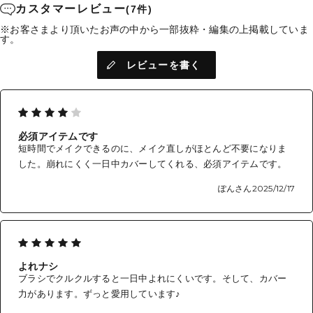
カスタマーレビュー
(7件)
肌に光を蓄えたような、透明感*のある仕上がり。
*メイクアップ効果
※お客さまより頂いたお声の中から一部抜粋・編集の上掲載していま
す。
・ぴったりの色に出会える、18色展開
レビューを書く
豊富なカラーバリエーションから肌の色や好きな仕上がりに合
わせてぴったりの色が見つかります。
・下地不要、1品5役
日焼け止め (SPF17・PA++)・化粧下地・コンシーラー・ファン
必須アイテムです
デーション・フェイスパウダー
短時間でメイクできるのに、メイク直しがほとんど不要になりま
した。崩れにくく一日中カバーしてくれる、必須アイテムです。
・クレンジング不要、石けん洗顔で落とせます。
ぽんさん
2025/12/17
・ファンデーションの容器に詰め替えてご使用ください。
よれナシ
ブラシでクルクルすると一日中よれにくいです。そして、カバー
力があります。ずっと愛用しています♪