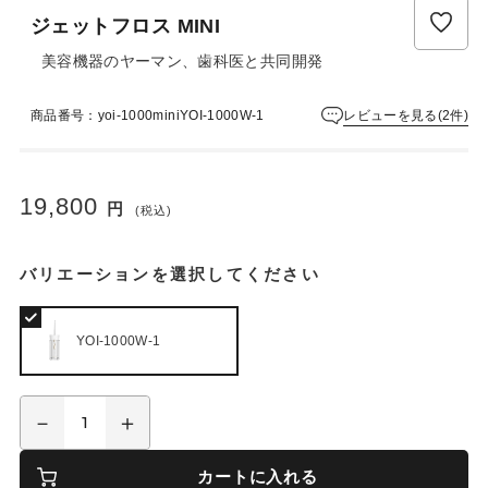
ュ
ジェットフロス MINI
ー
は
美容機器のヤーマン、歯科医と共同開発
ま
だ
レビューを見る(2件)
商品番号：yoi-1000miniYOI-1000W-1
あ
り
ま
せ
19,800
円
ん
(税込)
バリエーションを選択してください
YOI-1000W-1
カートに入れる