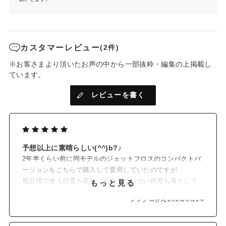
カスタマーレビュー
(2件)
※お客さまより頂いたお声の中から一部抜粋・編集の上掲載し
ています。
レビューを書く
予想以上に素晴らしい(^^)b?♪
2年半くらい前に同モデルのジェットフロスのコンパクトバ
ージョンをこちらで購入して愛用していたのですが
風呂場で使う頻度が高かったのでついつい何度も落として
もっと見る
しまい、そのうち壊れてしまいました。
シンクロさん
2026/06/24
そして今回はジェットフロスMINIを購入。はっきり言うと
めちゃ良いです♪
3段階の強さに加えてブーストモードも備わっており短時間