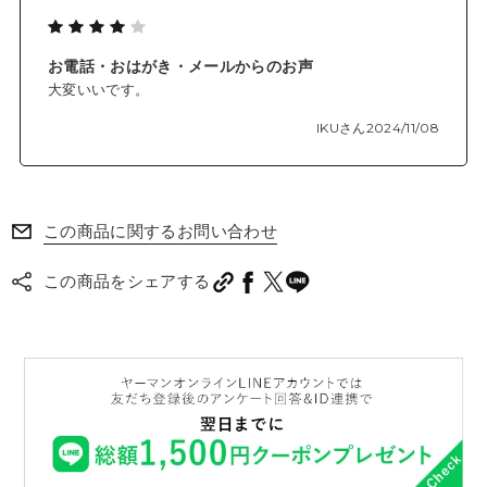
で綺麗に出来ます。
大きさや手に馴染むボディもお気に入りになりました。
お電話・おはがき・メールからのお声
今度は落とさない様に慎重且つ大切に末永く愛用致しま
大変いいです。
す。
IKUさん
2024/11/08
この商品に関するお問い合わせ
この商品をシェアする