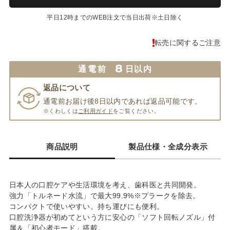
平日12時までのWEB注文で当日出荷※土日除く
転売に関するご注意
8
通電前
日以内
返品について
通電前お届け後8日以内であれば返品可能です。
※くわしくは
ご利用ガイド
をご覧ください。
商品説明
製品仕様・全成分表示
日本人の口腔ケアや生活環境を考え、歯科医と共同開発。
強力「トルネード水流」で最大99.9%※プラークを除去。
コンパクトで使いやすい。持ち運びにも便利。
口腔洗浄器が初めてという方に安心の「ソフト回転ノズル」付
属＆「初心者モード」搭載。