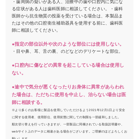
・歯周病の疑いがある人、治療中の歯や口腔内に気にな
る症状がある人は歯科医師に相談してください。・歯科
医師から抗生物質の投薬を受けている場合は、本製品ま
たはその他の口腔衛生補助器具を使用する前に、歯科医
師に相談してください。
●指定の部位以外や次のような部位には使用しない。
・目や鼻、耳、舌の裏、のどなどのデリケートな部位。
●口腔内に傷などの異常を起こしている場合は使用し
ない。
●途中で気分が悪くなったりお身体に異常があらわれ
た場合は、ただちに使用を中止し、治らない場合は医
師に相談する。
※より多くのお客様に製品を使用していただけるよう2021年12月1日より安全
に関する使用者、使用部位、使用状態に関しての制限を一部緩和しました。
順次切り替えを行っていきますが、一部製品に同梱されている取扱説明書や、
webサイト上のデータに相違がある場合がございます。ご理解のほどよろしくお
願いします。