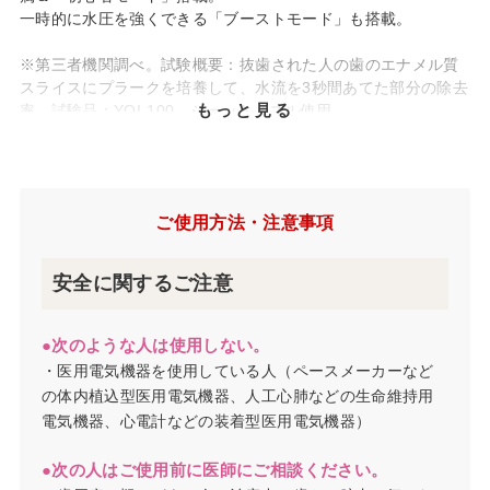
一時的に水圧を強くできる「ブーストモード」も搭載。
※第三者機関調べ。試験概要：抜歯された人の歯のエナメル質
スライスにプラークを培養して、水流を3秒間あてた部分の除去
もっと見る
率。試験品：YOI-100、ジェットノズル使用。
ご使用方法・注意事項
安全に関するご注意
●次のような人は使用しない。
・医用電気機器を使用している人（ペースメーカーなど
の体内植込型医用電気機器、人工心肺などの生命維持用
電気機器、心電計などの装着型医用電気機器）
●次の人はご使用前に医師にご相談ください。