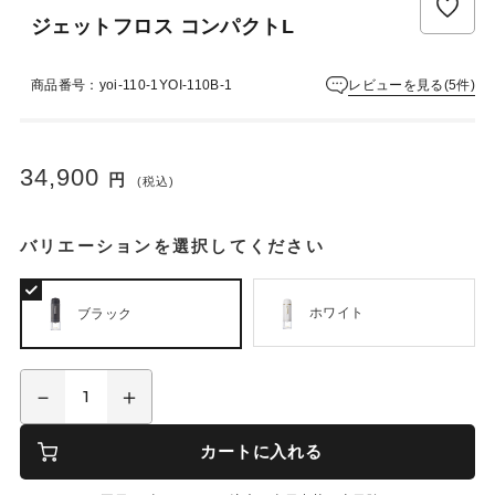
ュ
ジェットフロス コンパクトL
ー
は
ま
レビューを見る(5件)
商品番号：yoi-110-1YOI-110B-1
だ
あ
り
ま
34,900
円
(税込)
せ
ん
バリエーションを選択してください
ホワイト
ブラック
カートに入れる