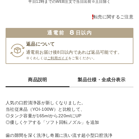
平日12時までのWEB注文で当日出荷※土日除く
転売に関するご注意
8
通電前
日以内
返品について
通電前お届け後8日以内であれば返品可能です。
※くわしくは
ご利用ガイド
をご覧ください。
商品説明
製品仕様・全成分表示
人気の口腔清浄器が新しくなりました。
当社従来品（YOI-100W）と比較して、
◎タンク容量が165mlから220mlにUP
◎優しくケアする「ソフト回転ノズル」を追加
歯の隙間を深く洗浄し奇麗に洗い流す超小型口腔洗浄