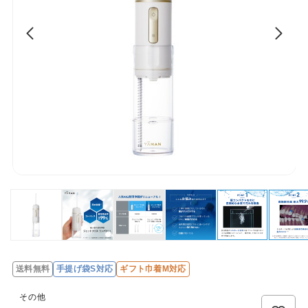
送料無料
手提げ袋S対応
ギフト巾着M対応
レ
ビ
その他