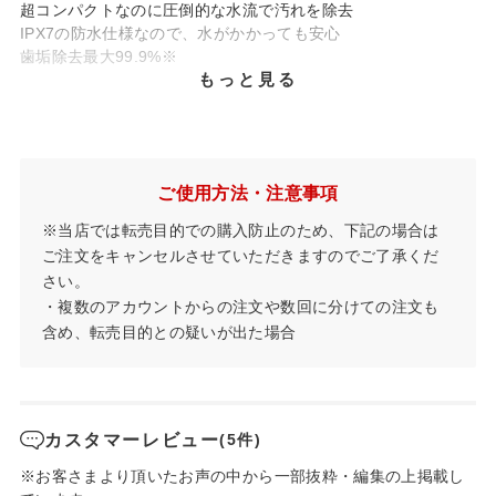
超コンパクトなのに圧倒的な水流で汚れを除去
IPX7の防水仕様なので、水がかかっても安心
歯垢除去最大99.9%※
もっと見る
※第三者機関調べ。試験概要：抜歯された人の歯のエナメル質
スライスにプラークを培養して、水流を3秒間あてた部分の除去
率。試験品：YOI-100、ジェットノズル使用。
ご使用方法・注意事項
ノズルのみのご購入はこちらから⇒
※当店では転売目的での購入防止のため、下記の場合は
〇ジェットフロス用 ジェットノズル2本入り
ご注文をキャンセルさせていただきますのでご了承くだ
〇ジェットフロス用 ソフト回転ノズル2本入り
さい。
・複数のアカウントからの注文や数回に分けての注文も
含め、転売目的との疑いが出た場合
カスタマーレビュー
(5件)
※お客さまより頂いたお声の中から一部抜粋・編集の上掲載し