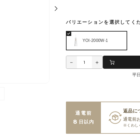
バリエーションを選択してく
YOI-2000W-1
平
返品に
通電前
通電前
8
日以内
※くわし