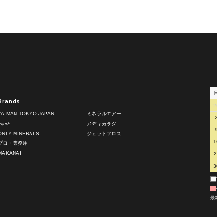
Brands
2
YA-MAN TOKYO JAPAN
ミネラルエアー
mysé
メディカラダ
ONLY MINERALS
ジェットフロス
1
プロ・業務用
MAKANAI
2
3
最