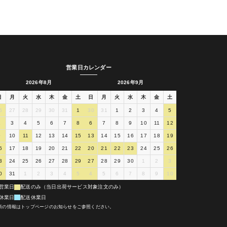
営業日カレンダー
2026年8月
2026年9月
日
月
火
水
木
金
土
日
月
火
水
木
金
土
6
27
28
29
30
31
1
30
31
1
2
3
4
5
2
3
4
5
6
7
8
6
7
8
9
10
11
12
9
10
11
12
13
14
15
13
14
15
16
17
18
19
6
17
18
19
20
21
22
20
21
22
23
24
25
26
3
24
25
26
27
28
29
27
28
29
30
1
2
3
0
31
1
2
3
4
5
4
5
6
7
8
9
10
営業日
配送のみ（当日出荷サービス対象注文のみ）
休業日
配送休業日
新の情報はトップページのお知らせをご参照ください。