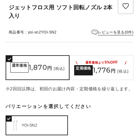
ジェットフロス用 ソフト回転ノズル 2本
入り
レビューを見る(0件)
商品番号：yoi-sn2YOI-SN2
5%OFF
通常価格より
通常価格
1,870
円
(税込)
定期価格
1,776
円
(税込)
※2回目以降は、初回のお届け内容・定期価格を繰り返します。
バリエーションを選択してください
YOI-SN2