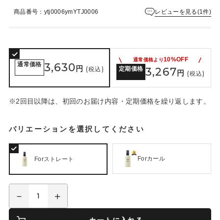
は
レビューを見る(1件)
商品番号：ytj0006ymYTJ0006
ま
だ
あ
り
ま
10%OFF
通常価格より
せ
通常価格
3,630
円
(税込)
定期価格
3,267
円
(税込)
ん
※2回目以降は、初回のお届け内容・定期価格を繰り返します。
バリエーションを選択してください
Forカール
Forストレート