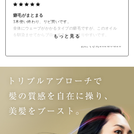
癖毛がまとまる
1本使い終わり、リピ買いです。
全体にウェーブがかかるタイプの癖毛ですが、このオイル
を馴染ませてからブローするとまとまりやすいです。
もっと見る
髪の手触りも良くなりました。
おにくさん
2026/06/26