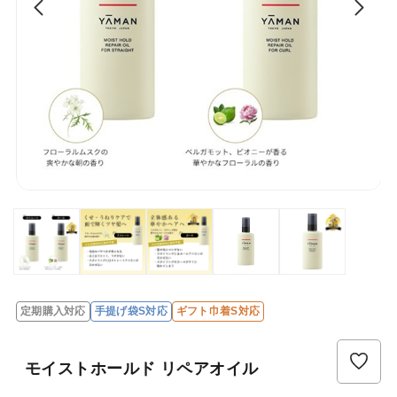
定期購入対応
手提げ袋S対応
ギフト巾着S対応
レ
ビ
ュ
モイストホールド リペアオイル
ー