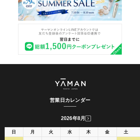
営業日カレンダー
2026年8月
日
月
火
水
木
金
土