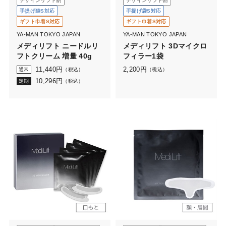
デザインリフト割
デザインリフト割
手提げ袋S対応
手提げ袋S対応
ギフト巾着S対応
ギフト巾着S対応
YA-MAN TOKYO JAPAN
YA-MAN TOKYO JAPAN
メディリフト ニードルリ
メディリフト 3Dマイクロ
フトクリーム 増量 40g
フィラー1袋
11,440
円
2,200
円
通常
（税込）
（税込）
10,296
円
定期
（税込）