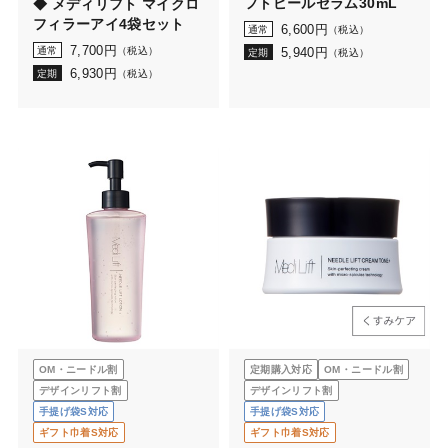
フトピールセラム30mL
◆ メディリフト マイクロ
フィラーアイ4袋セット
6,600
円
通常
（税込）
7,700
円
通常
（税込）
5,940
円
定期
（税込）
6,930
円
定期
（税込）
OM・ニードル割
定期購入対応
OM・ニードル割
デザインリフト割
デザインリフト割
手提げ袋S対応
手提げ袋S対応
ギフト巾着S対応
ギフト巾着S対応