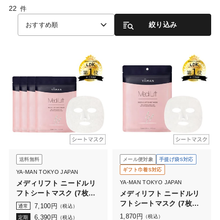
22
件
絞り込み
おすすめ順
送料無料
メール便対象
手提げ袋S対応
ギフト巾着S対応
YA-MAN TOKYO JAPAN
メディリフト ニードルリ
YA-MAN TOKYO JAPAN
フトシートマスク (7枚入
メディリフト ニードルリ
り) × 4袋
フトシートマスク (7枚入
7,100
円
通常
（税込）
り)
1,870
円
6,390
円
（税込）
定期
（税込）