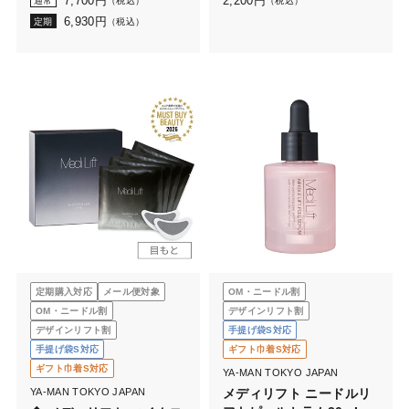
7,700
円
2,200
円
通常
（税込）
（税込）
6,930
円
定期
（税込）
定期購入対応
メール便対象
OM・ニードル割
OM・ニードル割
デザインリフト割
デザインリフト割
手提げ袋S対応
手提げ袋S対応
ギフト巾着S対応
ギフト巾着S対応
YA-MAN TOKYO JAPAN
YA-MAN TOKYO JAPAN
メディリフト ニードルリ