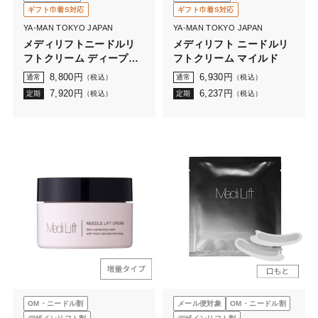
ギフト巾着S対応
ギフト巾着S対応
YA-MAN TOKYO JAPAN
YA-MAN TOKYO JAPAN
メディリフトニードルリ
メディリフト ニードルリ
フトクリーム ディープモ
フトクリーム マイルド
イスト
8,800
円
6,930
円
通常
（税込）
通常
（税込）
7,920
円
6,237
円
定期
（税込）
定期
（税込）
OM・ニードル割
メール便対象
OM・ニードル割