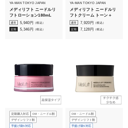
YA-MAN TOKYO JAPAN
YA-MAN TOKYO JAPAN
メディリフト ニードルリ
メディリフト ニードルリ
フトローション180mL
フトクリーム トーン＋
5,940
円
7,920
円
通常
（税込）
通常
（税込）
5,346
円
7,128
円
定期
（税込）
定期
（税込）
定期購入対応
OM・ニードル割
OM・ニードル割
デザインリフト割
デザインリフト割
手提げ袋S対応
手提げ袋S対応