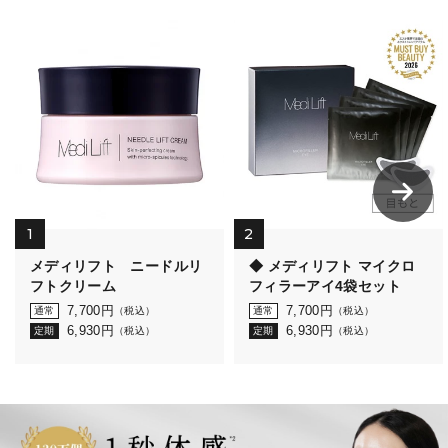
1
2
メディリフト ニードルリ
◆ メディリフト マイクロ
フトクリーム
フィラーアイ4袋セット
7,700
円
7,700
円
通常
（税込）
通常
（税込）
6,930
円
6,930
円
定期
（税込）
定期
（税込）