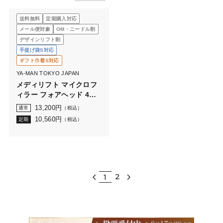
送料無料
定期購入対応
メール便対象
OM・ニードル割
デザインリフト割
手提げ袋S対応
ギフト巾着S対応
YA-MAN TOKYO JAPAN
メディリフト マイクロフ
ィラー フォアヘッド 4袋
セット
13,200
円
通常
（税込）
10,560
円
定期
（税込）
2
1