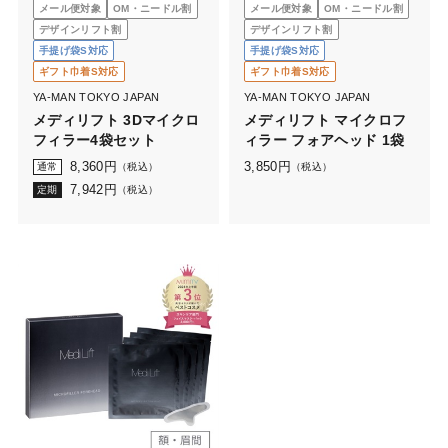
メール便対象
OM・ニードル割
メール便対象
OM・ニードル割
デザインリフト割
デザインリフト割
手提げ袋S対応
手提げ袋S対応
ギフト巾着S対応
ギフト巾着S対応
YA-MAN TOKYO JAPAN
YA-MAN TOKYO JAPAN
メディリフト 3Dマイクロ
メディリフト マイクロフ
フィラー4袋セット
ィラー フォアヘッド 1袋
8,360
円
3,850
円
通常
（税込）
（税込）
7,942
円
定期
（税込）