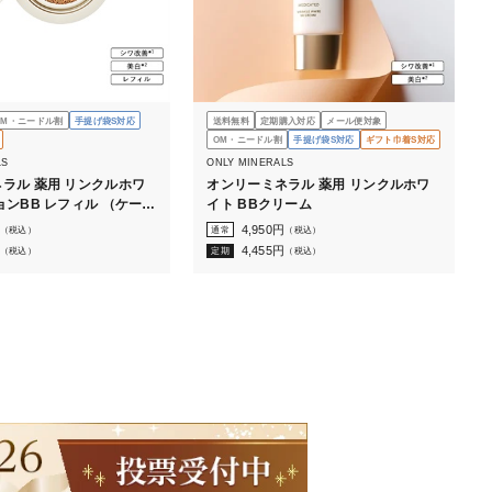
OM・ニードル割
手提げ袋S対応
送料無料
定期購入対応
メール便対象
OM・ニードル割
手提げ袋S対応
ギフト巾着S対応
LS
ONLY MINERALS
ラル 薬用 リンクルホワ
オンリーミネラル 薬用 リンクルホワ
ョンBB レフィル （ケース
イト BBクリーム
4,950
円
（税込）
通常
（税込）
4,455
円
（税込）
定期
（税込）