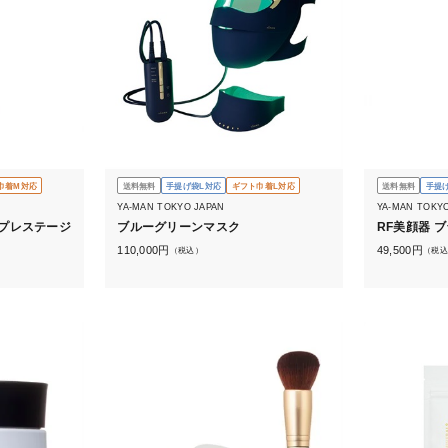
巾着M対応
送料無料
手提げ袋L対応
ギフト巾着L対応
送料無料
手提
YA-MAN TOKYO JAPAN
YA-MAN TOKY
プレステージ
ブルーグリーンマスク
RF美顔器 
110,000
円
49,500
円
（税込）
（税込