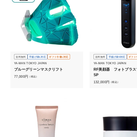
送料無料
手提げ袋L対応
ギフト巾着L対応
送料無料
手提げ袋S対応
ギフト
YA-MAN TOKYO JAPAN
YA-MAN TOKYO JAPAN
ブルーグリーンマスクリフト
RF美顔器 フォトプラス
SP
77,000
円
（税込）
132,000
円
（税込）