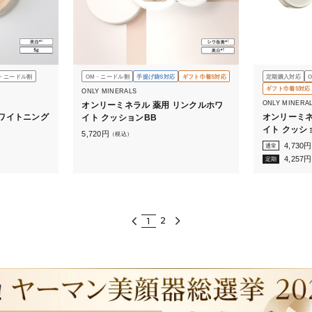
・ニードル割
OM・ニードル割
手提げ袋S対応
ギフト巾着S対応
定期購入対応
ギフト巾着S対応
ONLY MINERALS
ONLY MINERA
オンリーミネラル 薬用 リンクルホワ
ワイトニング
オンリーミネ
イト クッションBB
イト クッシ
5,720
円
（税込）
なし）
4,730
円
通常
4,257
円
定期
2
1