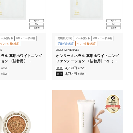
メール便対象
OM・ニードル割
定期購入対応
メール便対象
OM・ニードル割
ギフト巾着S対応
手提げ袋S対応
ギフト巾着S対応
LS
ONLY MINERALS
ラル 薬用ホワイトニング
オンリーミネラル 薬用ホワイトニング
ョン 〈詰替用〉
ファンデーション 〈詰替用〉5g （ケ
スなし）
ースなし）
4,730
円
（税込）
通常
（税込）
3,784
円
（税込）
定期
（税込）