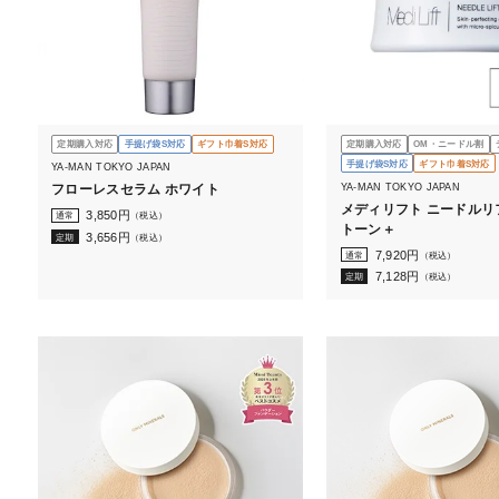
定期購入対応
手提げ袋S対応
ギフト巾着S対応
定期購入対応
OM・ニードル割
手提げ袋S対応
ギフト巾着S対応
YA-MAN TOKYO JAPAN
YA-MAN TOKYO JAPAN
フローレスセラム ホワイト
メディリフト ニードルリ
3,850
円
通常
（税込）
トーン＋
3,656
円
定期
（税込）
7,920
円
通常
（税込）
7,128
円
定期
（税込）