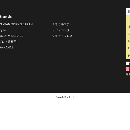
Brands
2
YA-MAN TOKYO JAPAN
ミネラルエアー
mysé
メディカラダ
ONLY MINERALS
ジェットフロス
1
プロ・業務用
MAKANAI
2
3
最
©︎YA-MAN Ltd.