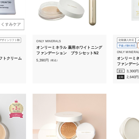
デザインリフト割
定期購入対応
ONLY MINERALS
手提げ袋S対応
オンリーミネラル 薬用ホワイトニング
ONLY MINERA
ファンデーション ブラシセットN2
フトクリーム
オンリーミネ
5,390
円
（税込）
ファンデーシ
2.5g（ケー
3,300
円
通常
2,640
円
定期