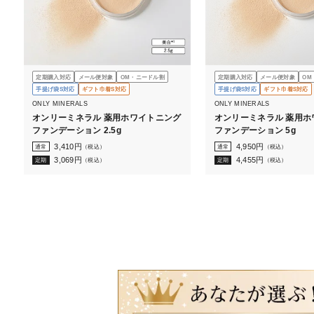
定期購入対応
メール便対象
OM・ニードル割
定期購入対応
メール便対象
OM
手提げ袋S対応
ギフト巾着S対応
手提げ袋S対応
ギフト巾着S対応
ONLY MINERALS
ONLY MINERALS
オンリーミネラル 薬用ホワイトニング
オンリーミネラル 薬用ホ
ファンデーション 2.5g
ファンデーション 5g
3,410
円
4,950
円
通常
（税込）
通常
（税込）
3,069
円
4,455
円
定期
（税込）
定期
（税込）