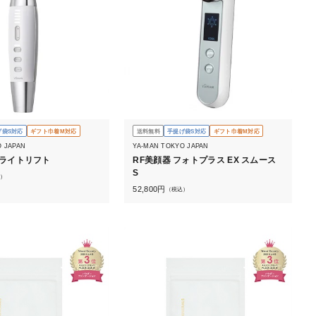
げ袋S対応
ギフト巾着M対応
送料無料
手提げ袋S対応
ギフト巾着M対応
O JAPAN
YA-MAN TOKYO JAPAN
ブライトリフト
RF美顔器 フォトプラス EX スムース
S
）
52,800
円
（税込）