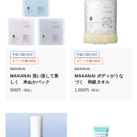
手提げ袋S対応
手提げ袋S対応
ギフト巾着S対応
ギフト巾着S対応
MAKANAI
MAKANAI
MAKANAI 洗い流して美
MAKANAI ボディがうな
しく 米ぬかパック
づく 和紙タオル
506
円
1,650
円
（税込）
（税込）