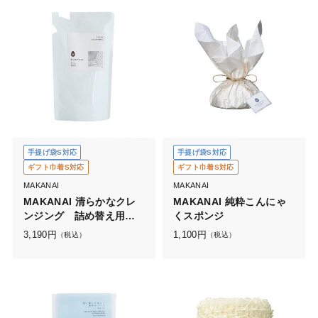
手提げ袋S対応
手提げ袋S対応
ギフト巾着S対応
ギフト巾着S対応
MAKANAI
MAKANAI
MAKANAI 清らかなクレ
MAKANAI 純粋こんにゃ
ンジング 詰め替え用
くスポンジ
（静けさが訪れる香り）
3,190
円
1,100
円
（税込）
（税込）