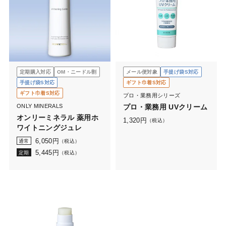
定期購入対応
OM・ニードル割
メール便対象
手提げ袋S対応
手提げ袋S対応
ギフト巾着S対応
ギフト巾着S対応
プロ・業務用シリーズ
ONLY MINERALS
プロ・業務用 UVクリーム
オンリーミネラル 薬用ホ
1,320
円
（税込）
ワイトニングジュレ
6,050
円
通常
（税込）
5,445
円
定期
（税込）