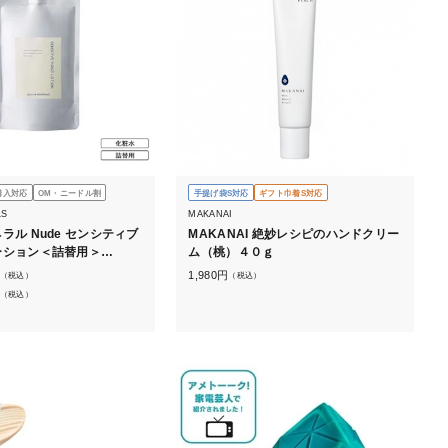
購入対応
OM・ニードル割
手提げ袋S対応
ギフト巾着S対応
LS
MAKANAI
ラル Nude センシティブ
MAKANAI 絶妙レシピのハンドクリー
ーション＜詰替用＞
ム（桃）４０ｇ
ボトルなし）
1,980
円
（税込）
（税込）
（税込）