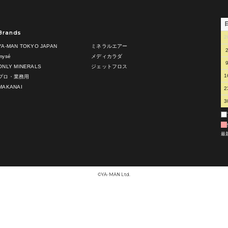
Brands
2
YA-MAN TOKYO JAPAN
ミネラルエアー
mysé
メディカラダ
ONLY MINERALS
ジェットフロス
1
プロ・業務用
MAKANAI
2
3
最
©︎YA-MAN Ltd.