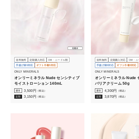
送料無料
定期購入対応
OM・ニードル割
送料無料
定期購入対応
OM・ニ
手提げ袋S対応
ギフト巾着S対応
手提げ袋S対応
ギフト巾着S対応
ONLY MINERALS
ONLY MINERALS
オンリーミネラル Nude センシティブ
オンリーミネラル Nude
モイストローション 140mL
バリアクリーム 50g
3,500
円
4,300
円
通常
（税込）
通常
（税込）
3,150
円
3,870
円
定期
（税込）
定期
（税込）