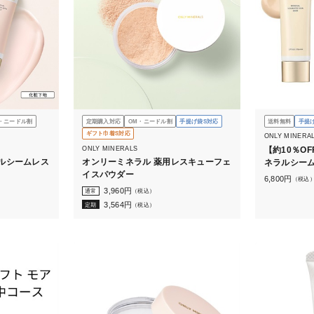
・ニードル割
定期購入対応
OM・ニードル割
手提げ袋S対応
送料無料
手提
ギフト巾着S対応
ONLY MINERA
ONLY MINERALS
【約10％O
ルシームレス
オンリーミネラル 薬用レスキューフェ
ネラルシー
イスパウダー
レスキューフ
6,800
円
（税込
3,960
円
通常
（税込）
3,564
円
定期
（税込）