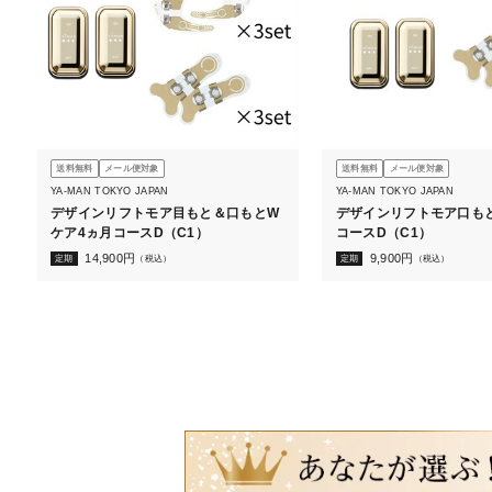
送料無料
メール便対象
送料無料
メール便対象
YA-MAN TOKYO JAPAN
YA-MAN TOKYO JAPAN
デザインリフトモア目もと＆口もとW
デザインリフトモア口も
ケア4ヵ月コースD（C1）
コースD（C1）
14,900
円
9,900
円
定期
（税込）
定期
（税込）