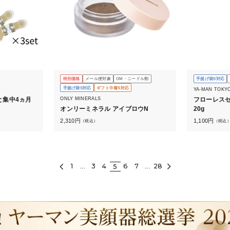
特別価格
メール便対象
OM・ニードル割
手提げ袋S対応
手提げ袋S対応
ギフト巾着S対応
YA-MAN TOKY
ONLY MINERALS
と集中4ヵ月
フローレスセ
オンリーミネラル アイブロウN
20g
2,310
円
1,100
円
（税込）
（税込
1
3
4
6
7
28
5
...
...