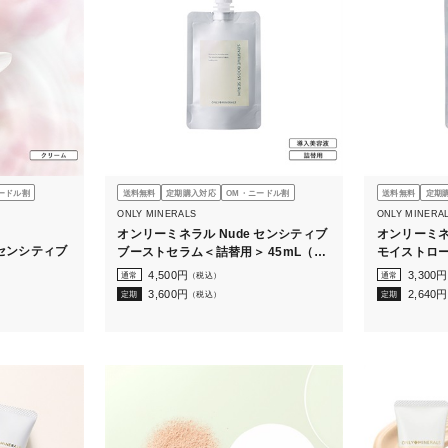
ードル割
送料無料
定期購入対応
OM・ニードル割
送料無料
定期
ONLY MINERALS
ONLY MINERA
オンリーミネラル Nude センシティブ
オンリーミネ
 センシティブ
ブーストセラム＜詰替用＞ 45mL（ボ
モイストロ
トルなし）
140mL（
4,500
円
3,300
円
通常
（税込）
通常
3,600
円
2,640
円
定期
（税込）
定期