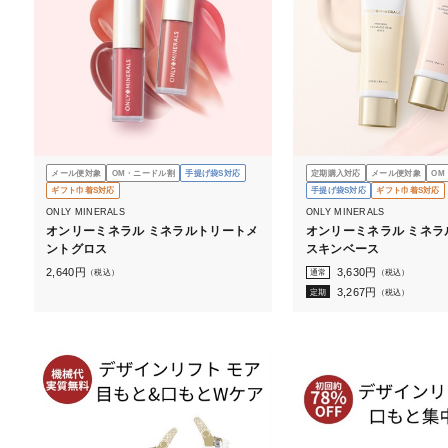
メール便対象
OM・ニードル割
手提げ袋S対応
定期購入対応
メール便対象
OM
ギフト巾着S対応
手提げ袋S対応
ギフト巾着S対応
ONLY MINERALS
ONLY MINERALS
オンリーミネラル ミネラルトリートメ
オンリーミネラル ミネラ
ントグロス
スキンベース
2,640
円
3,630
円
（税込）
通常
（税込）
3,267
円
定期
（税込）