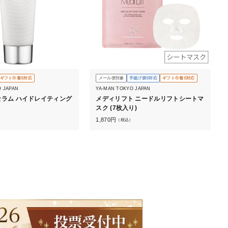
ギフト巾着S対応
メール便対象
手提げ袋S対応
ギフト巾着S対応
O JAPAN
YA-MAN TOKYO JAPAN
ラム ハイドレイティング
メディリフト ニードルリフトシートマ
スク (7枚入り)
1,870
円
）
（税込）