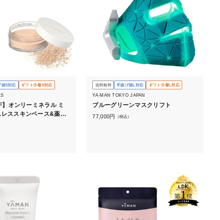
げ袋S対応
ギフト巾着S対応
送料無料
手提げ袋L対応
ギフト巾着L対応
LS
YA-MAN TOKYO JAPAN
FF】オンリーミネラル ミ
ブルーグリーンマスクリフト
ムレススキンベース&薬用
77,000
円
（税込）
ェイスパウダー セット
）