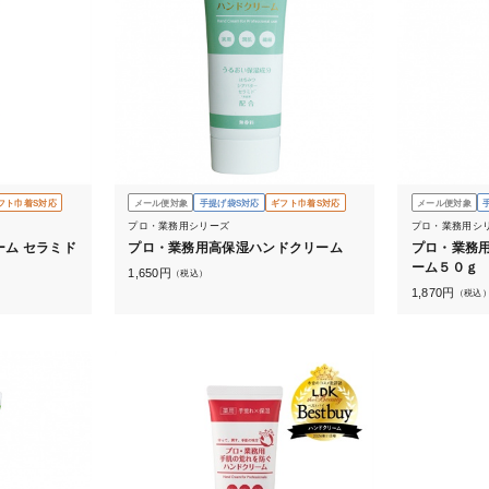
フト巾着S対応
メール便対象
手提げ袋S対応
ギフト巾着S対応
メール便対象
プロ・業務用シリーズ
プロ・業務用シ
ム セラミド
プロ・業務用高保湿ハンドクリーム
プロ・業務用
ーム５０ｇ
1,650
円
（税込）
1,870
円
（税込