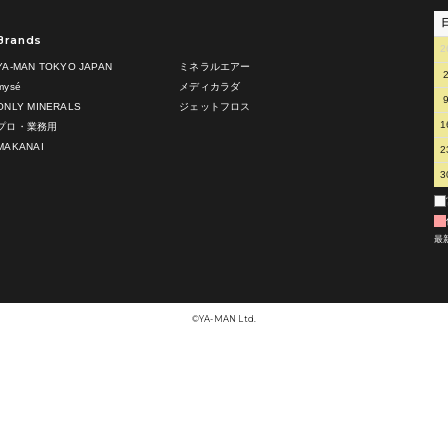
Brands
2
YA-MAN TOKYO JAPAN
ミネラルエアー
mysé
メディカラダ
ONLY MINERALS
ジェットフロス
1
プロ・業務用
MAKANAI
2
3
最
©︎YA-MAN Ltd.