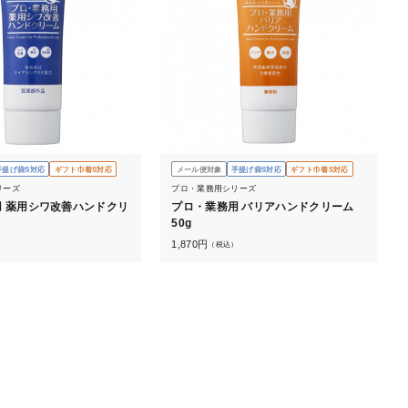
手提げ袋S対応
ギフト巾着S対応
メール便対象
手提げ袋S対応
ギフト巾着S対応
リーズ
プロ・業務用シリーズ
 薬用シワ改善ハンドクリ
プロ・業務用 バリアハンドクリーム
50g
1,870
円
）
（税込）