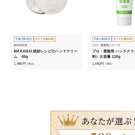
手提げ袋S対応
ギフト巾着S対応
手提げ袋S対応
ギフト巾着S対応
MAKANAI
プロ・業務用シリーズ
MAKANAI 絶妙レシピのハンドクリー
プロ・業務用 ハンドクリ
ム 40g
料）大容量 120g
1,980
円
1,980
円
（税込）
（税込）