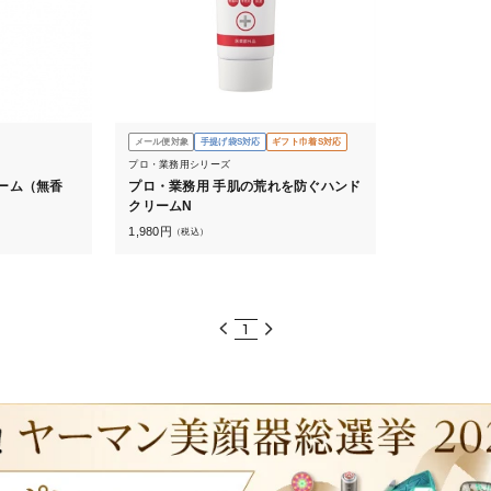
メール便対象
手提げ袋S対応
ギフト巾着S対応
プロ・業務用シリーズ
ーム（無香
プロ・業務用 手肌の荒れを防ぐハンド
クリームN
1,980
円
（税込）
1