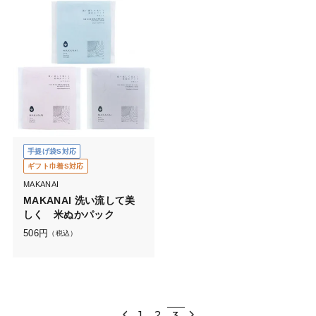
手提げ袋S対応
ギフト巾着S対応
MAKANAI
MAKANAI 洗い流して美
しく 米ぬかパック
506
円
（税込）
1
2
3