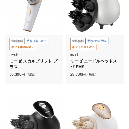
送料無料
手提げ袋S対応
送料無料
手提げ袋L対応
ギフト巾着M対応
ギフト巾着L対応
mysē
mysē
ミーゼ スカルプリフト プ
ミーゼ ニードルヘッドス
ラス
パ EMS
36,300
円
29,700
円
（税込）
（税込）