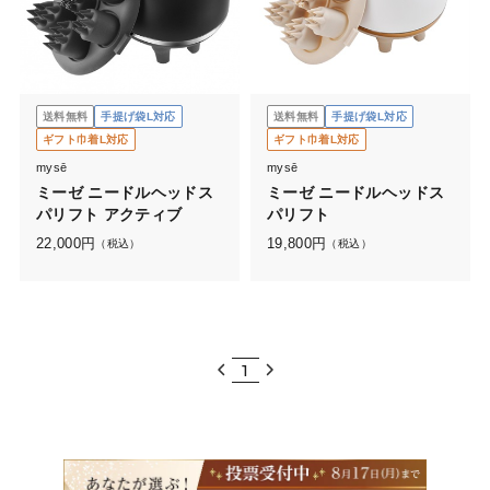
送料無料
手提げ袋L対応
送料無料
手提げ袋L対応
ギフト巾着L対応
ギフト巾着L対応
mysē
mysē
ミーゼ ニードルヘッドス
ミーゼ ニードルヘッドス
パリフト アクティブ
パリフト
22,000
円
19,800
円
（税込）
（税込）
1