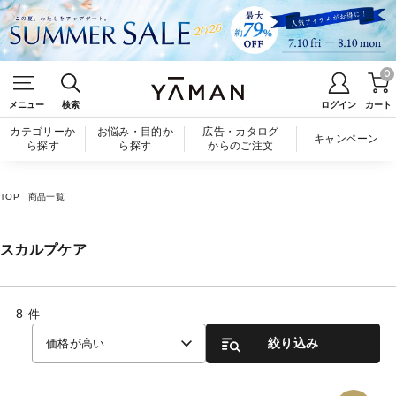
0
メニュー
検索
ログイン
カート
カテゴリーか
お悩み・目的か
広告・カタログ
キャンペーン
ら探す
ら探す
からのご注文
TOP
商品一覧
スカルプケア
8
件
絞り込み
価格が高い