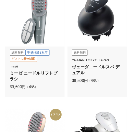
送料無料
手提げ袋S対応
送料無料
ギフト巾着M対応
YA-MAN TOKYO JAPAN
mysē
ヴェーダニードルスパ デ
ュアル
ミーゼ ニードルリフトブ
ラシ
38,500
円
（税込）
39,600
円
（税込）
オススメ