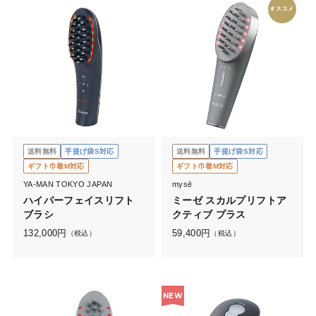
オススメ
送料無料
手提げ袋S対応
送料無料
手提げ袋S対応
ギフト巾着M対応
ギフト巾着M対応
YA-MAN TOKYO JAPAN
mysē
ハイパーフェイスリフト
ミーゼ スカルプリフトア
ブラシ
クティブ プラス
132,000
円
59,400
円
（税込）
（税込）
NEW