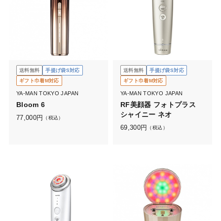
送料無料
手提げ袋S対応
送料無料
手提げ袋S対応
ギフト巾着M対応
ギフト巾着M対応
YA-MAN TOKYO JAPAN
YA-MAN TOKYO JAPAN
Bloom 6
RF美顔器 フォトプラス
シャイニー ネオ
77,000
円
（税込）
69,300
円
（税込）