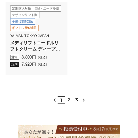
定期購入対応
OM・ニードル割
デザインリフト割
手提げ袋S対応
ギフト巾着S対応
YA-MAN TOKYO JAPAN
メディリフトニードルリ
フトクリーム ディープモ
イスト
8,800
円
通常
（税込）
7,920
円
定期
（税込）
2
3
1