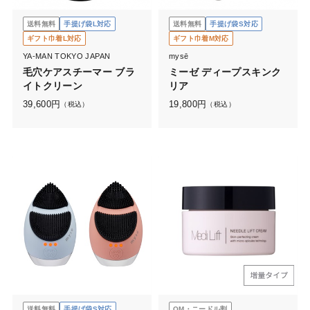
送料無料
手提げ袋L対応
送料無料
手提げ袋S対応
ギフト巾着L対応
ギフト巾着M対応
YA-MAN TOKYO JAPAN
mysē
毛穴ケアスチーマー ブラ
ミーゼ ディープスキンク
イトクリーン
リア
39,600
円
19,800
円
（税込）
（税込）
送料無料
手提げ袋S対応
OM・ニードル割