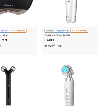
げ袋S対応
ギフト巾着S対応
送料無料
手提げ袋S対応
ギフト巾着M対応
O JAPAN
YA-MAN TOKYO JAPAN
 プロ
HAKEI
66,000
円
）
（税込）