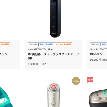
巾着M対応
送料無料
手提げ袋S対応
ギフト巾着M対応
送料無料
手提
YA-MAN TOKYO JAPAN
YA-MAN TOKY
ブラシ
RF美顔器 フォトプラスプレステージ
Bloom 5
SP
95,700
円
（税込
132,000
円
（税込）
NEW
オススメ