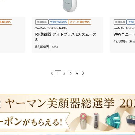
巾着S対応
送料無料
手提げ袋S対応
ギフト巾着M対応
送料無料
手提
YA-MAN TOKYO JAPAN
YA-MAN TOKY
RF美顔器 フォトプラス EX スムース
WAVY ニ
S
49,500
円
（税込
52,800
円
（税込）
2
3
4
1