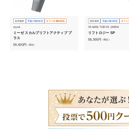
送料無料
手提げ袋S対応
ギフト巾着M対応
送料無料
手提げ袋S対応
ギフト
mysē
YA-MAN TOKYO JAPAN
ミーゼ スカルプリフトアクティブ プ
リフトロジー SP
ラス
58,300
円
（税込）
59,400
円
（税込）