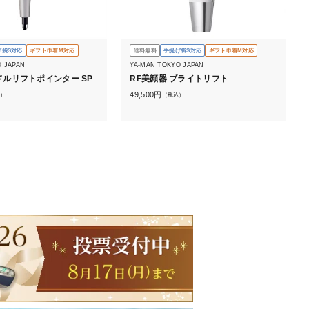
げ袋S対応
ギフト巾着M対応
送料無料
手提げ袋S対応
ギフト巾着M対応
O JAPAN
YA-MAN TOKYO JAPAN
ードルリフトポインター SP
RF美顔器 ブライトリフト
49,500
円
）
（税込）