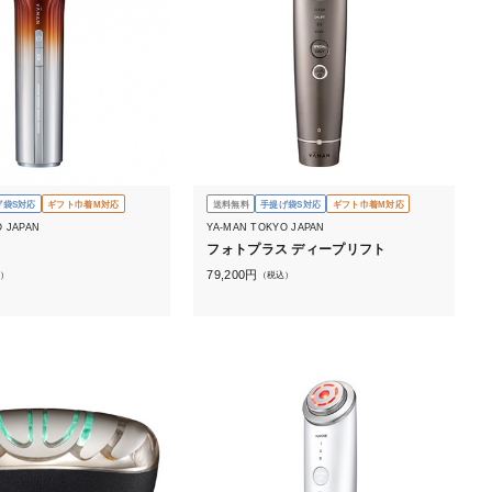
げ袋S対応
ギフト巾着M対応
送料無料
手提げ袋S対応
ギフト巾着M対応
O JAPAN
YA-MAN TOKYO JAPAN
フォトプラス ディープリフト
79,200
円
）
（税込）