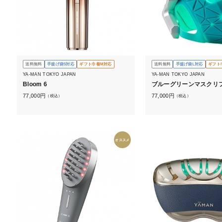
送料無料
手提げ袋S対応
ギフト巾着M対応
送料無料
手提げ袋L対応
ギフト
YA-MAN TOKYO JAPAN
YA-MAN TOKYO JAPAN
Bloom 6
ブルーグリーンマスクリ
77,000
円
77,000
円
（税込）
（税込）
オススメ