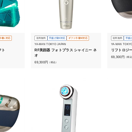
巾着L対応
送料無料
手提げ袋S対応
ギフト巾着M対応
送料無料
手提
YA-MAN TOKYO JAPAN
YA-MAN TOKY
フト
RF美顔器 フォトプラス シャイニー ネ
リフトロジー
オ
69,300
円
（税込
69,300
円
（税込）