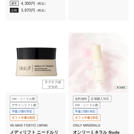
ーム 50g
4,300
円
通常
（税込）
3,870
円
定期
（税込）
OM・ニードル割
送料無料
定期購入対応
デザインリフト割
OM・ニードル割
手提げ袋S対応
手提げ袋S対応
ギフト巾着S対応
ギフト巾着S対応
YA-MAN TOKYO JAPAN
ONLY MINERALS
メディリフト ニードルリ
オンリーミネラル Nude