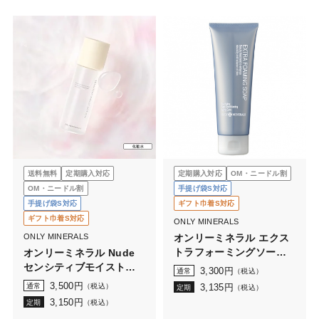
送料無料
定期購入対応
定期購入対応
OM・ニードル割
OM・ニードル割
手提げ袋S対応
手提げ袋S対応
ギフト巾着S対応
ギフト巾着S対応
ONLY MINERALS
ONLY MINERALS
オンリーミネラル エクス
トラフォーミングソープ
オンリーミネラル Nude
(100g)
センシティブモイストロ
3,300
円
通常
（税込）
ーション 140mL
3,500
円
通常
（税込）
3,135
円
定期
（税込）
3,150
円
定期
（税込）