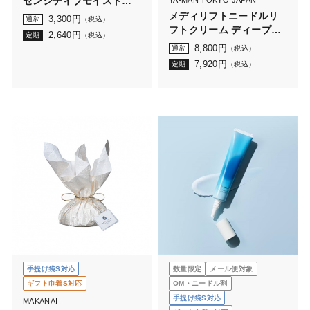
センシティブモイストロ
YA-MAN TOKYO JAPAN
ーション＜詰替用＞
メディリフトニードルリ
3,300
円
通常
（税込）
140mL（ボトルなし）
フトクリーム ディープモ
2,640
円
定期
（税込）
イスト
8,800
円
通常
（税込）
7,920
円
定期
（税込）
手提げ袋S対応
数量限定
メール便対象
ギフト巾着S対応
OM・ニードル割
手提げ袋S対応
MAKANAI