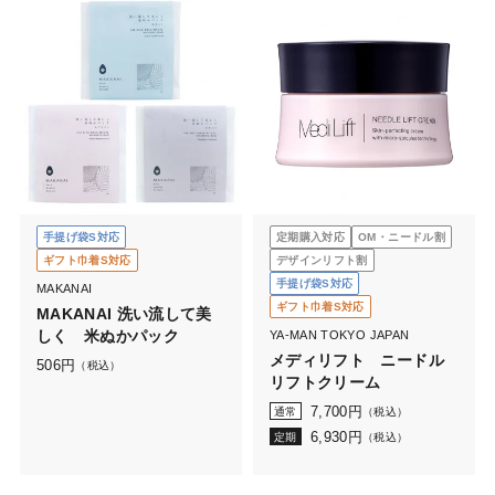
手提げ袋S対応
定期購入対応
OM・ニードル割
ギフト巾着S対応
デザインリフト割
手提げ袋S対応
MAKANAI
ギフト巾着S対応
MAKANAI 洗い流して美
しく 米ぬかパック
YA-MAN TOKYO JAPAN
メディリフト ニードル
506
円
（税込）
リフトクリーム
7,700
円
通常
（税込）
6,930
円
定期
（税込）