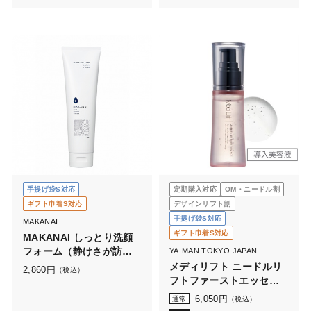
手提げ袋S対応
定期購入対応
OM・ニードル割
ギフト巾着S対応
デザインリフト割
手提げ袋S対応
MAKANAI
ギフト巾着S対応
MAKANAI しっとり洗顔
フォーム（静けさが訪れ
YA-MAN TOKYO JAPAN
る香り）
メディリフト ニードルリ
2,860
円
（税込）
フトファーストエッセン
ス
6,050
円
通常
（税込）