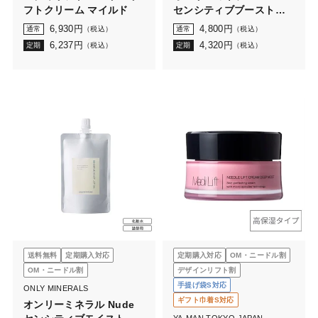
フトクリーム マイルド
センシティブブーストセ
ラム 45mL
6,930
円
4,800
円
通常
（税込）
通常
（税込）
6,237
円
4,320
円
定期
（税込）
定期
（税込）
送料無料
定期購入対応
定期購入対応
OM・ニードル割
OM・ニードル割
デザインリフト割
手提げ袋S対応
ONLY MINERALS
ギフト巾着S対応
オンリーミネラル Nude