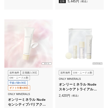
5,445
円
定期
（税込）
送料無料
定期購入対応
送料無料
OM・ニードル割
OM・ニードル割
ONLY MINERALS
手提げ袋S対応
オンリーミネラル Nude
ギフト巾着S対応
スキンケアトライアルセ
ットN
ONLY MINERALS
2,420
円
（税込）
オンリーミネラル Nude
センシティブバリアクリ