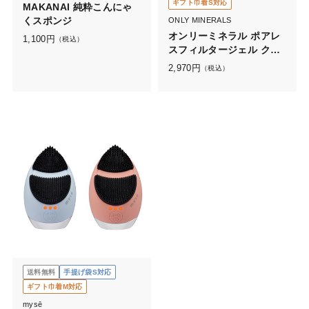
ギフト巾着S対応
MAKANAI 純粋こんにゃ
くスポンジ
ONLY MINERALS
オンリーミネラル ポアレ
1,100
円
（税込）
スフィルタージェル クー
ルコンフォート
2,970
円
（税込）
送料無料
手提げ袋S対応
ギフト巾着M対応
mysē