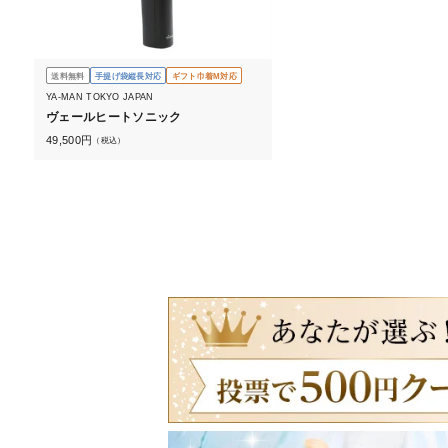
送料無料
手提げ袋縦長対応
ギフト巾着M対応
YA-MAN TOKYO JAPAN
ヴェールヒートソニック
49,500
円
（税込）