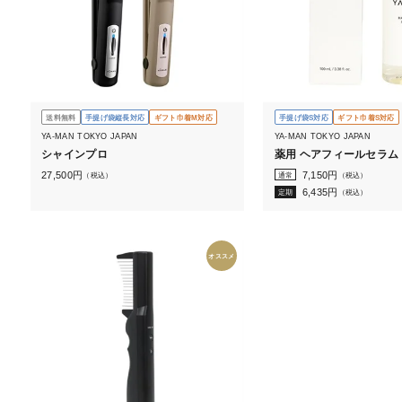
送料無料
手提げ袋縦長対応
ギフト巾着M対応
手提げ袋S対応
ギフト巾着S対応
YA-MAN TOKYO JAPAN
YA-MAN TOKYO JAPAN
シャインプロ
薬用 ヘアフィールセラム 1
27,500
円
7,150
円
（税込）
通常
（税込）
6,435
円
定期
（税込）
オススメ