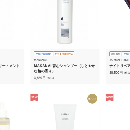
手提げ袋S対応
ギフト巾着S対応
送料無料
手提
MAKANAI
YA-MAN TOKY
MAKANAI 育むシャンプー（しとやか
ナイトリペ
な椿の香り）
38,500
円
（税込
3,850
円
（税込）
NEW
NEW
オススメ