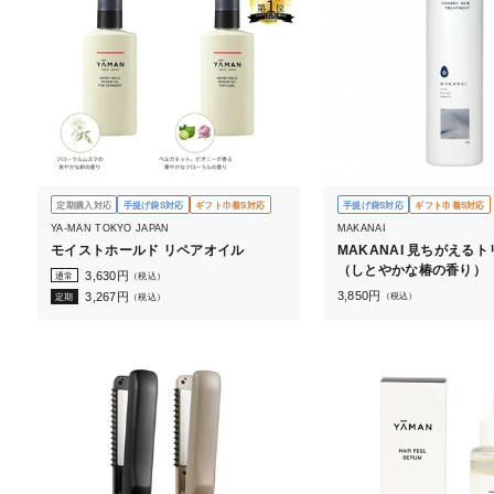
定期購入対応
手提げ袋S対応
ギフト巾着S対応
手提げ袋S対応
ギフト巾着S対応
YA-MAN TOKYO JAPAN
MAKANAI
モイストホールド リペアオイル
MAKANAI 見ちがえるトリートメント
（しとやかな椿の香り）
3,630
円
通常
（税込）
3,850
円
（税込）
3,267
円
定期
（税込）