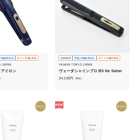
げ袋縦長対応
ギフト巾着L対応
送料無料
手提げ袋縦長対応
ギフト巾着M対応
O JAPAN
YA-MAN TOKYO JAPAN
アアイロン
ヴェーダシャインプロ BS for Salon
34,100
円
）
（税込）
NEW
オススメ
オススメ