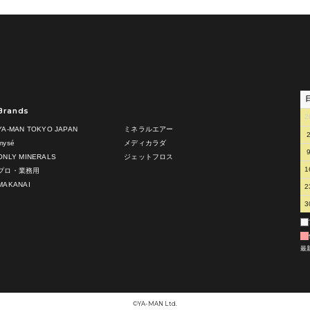
Brands
2
YA-MAN TOKYO JAPAN
ミネラルエアー
mysé
メディカラダ
ONLY MINERALS
ジェットフロス
1
プロ・業務用
MAKANAI
2
3
最
©︎YA-MAN Ltd.