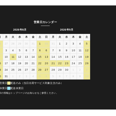
営業日カレンダー
2026年8月
2026年9月
日
月
火
水
木
金
土
日
月
火
水
木
金
土
6
27
28
29
30
31
1
30
31
1
2
3
4
5
2
3
4
5
6
7
8
6
7
8
9
10
11
12
9
10
11
12
13
14
15
13
14
15
16
17
18
19
6
17
18
19
20
21
22
20
21
22
23
24
25
26
3
24
25
26
27
28
29
27
28
29
30
1
2
3
0
31
1
2
3
4
5
4
5
6
7
8
9
10
営業日
配送のみ（当日出荷サービス対象注文のみ）
休業日
配送休業日
新の情報はトップページのお知らせをご参照ください。