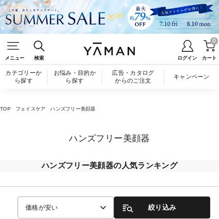
0
メニュー
検索
ログイン
カート
カテゴリーか
お悩み・目的か
広告・カタログ
キャンペーン
ら探す
ら探す
からのご注文
TOP
フェイスケア
ハンズフリー美顔器
ハンズフリー美顔器
ハンズフリー美顔器の人気ランキング
絞り込み
価格が安い