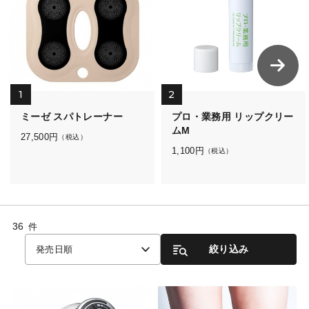
1
2
ミーゼ スパトレーナー
プロ・業務用 リップクリー
ムM
27,500
円
（税込）
1,100
円
（税込）
36
件
絞り込み
発売日順