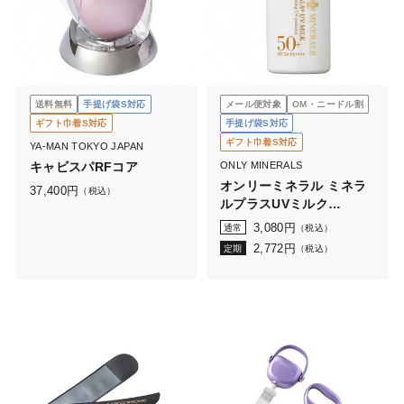
送料無料
手提げ袋S対応
メール便対象
OM・ニードル割
ギフト巾着S対応
手提げ袋S対応
ギフト巾着S対応
YA-MAN TOKYO JAPAN
キャビスパRFコア
ONLY MINERALS
オンリーミネラル ミネラ
37,400
円
（税込）
ルプラスUVミルク
(28mL)
3,080
円
通常
（税込）
2,772
円
定期
（税込）