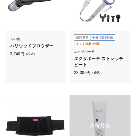
送料無料
手提げ袋S対応
その他
ギフト巾着M対応
ハリウッドブロウザー
エクサボーテ
3,740
円
（税込）
エクサボーテ ストレッチ
ビート
33,000
円
（税込）
入荷待ち