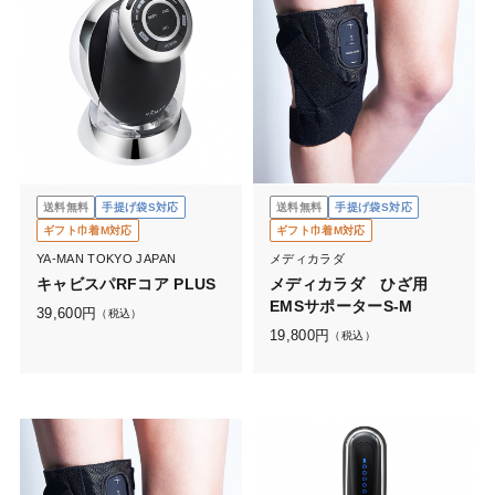
送料無料
手提げ袋S対応
送料無料
手提げ袋S対応
ギフト巾着M対応
ギフト巾着M対応
YA-MAN TOKYO JAPAN
メディカラダ
キャビスパRFコア PLUS
メディカラダ ひざ用
EMSサポーターS-M
39,600
円
（税込）
19,800
円
（税込）