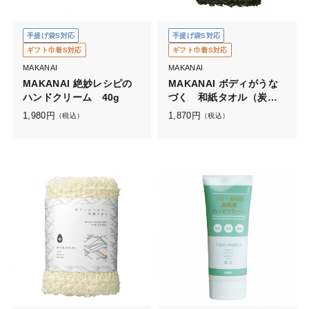
手提げ袋S対応
手提げ袋S対応
ギフト巾着S対応
ギフト巾着S対応
MAKANAI
MAKANAI
MAKANAI 絶妙レシピの
MAKANAI ボディがうな
ハンドクリーム 40g
づく 和紙タオル（炭入
り）
1,980
円
1,870
円
（税込）
（税込）