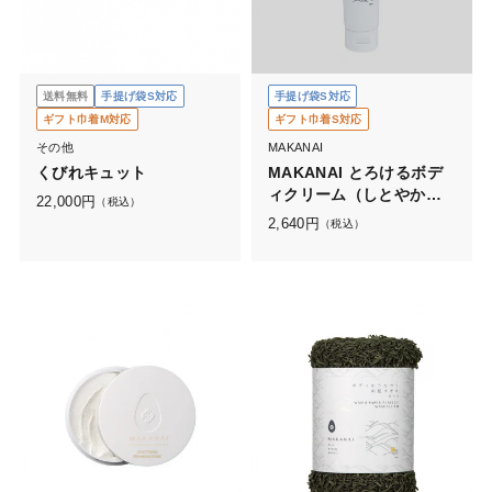
送料無料
手提げ袋S対応
手提げ袋S対応
ギフト巾着M対応
ギフト巾着S対応
その他
MAKANAI
くびれキュット
MAKANAI とろけるボデ
ィクリーム（しとやかな
22,000
円
（税込）
椿の香り）
2,640
円
（税込）