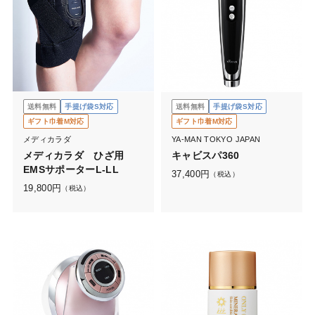
送料無料
手提げ袋S対応
送料無料
手提げ袋S対応
ギフト巾着M対応
ギフト巾着M対応
メディカラダ
YA-MAN TOKYO JAPAN
メディカラダ ひざ用
キャビスパ360
EMSサポーターL-LL
37,400
円
（税込）
19,800
円
（税込）