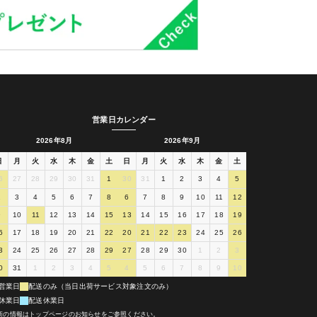
営業日カレンダー
2026年8月
2026年9月
日
月
火
水
木
金
土
日
月
火
水
木
金
土
6
27
28
29
30
31
1
30
31
1
2
3
4
5
2
3
4
5
6
7
8
6
7
8
9
10
11
12
9
10
11
12
13
14
15
13
14
15
16
17
18
19
6
17
18
19
20
21
22
20
21
22
23
24
25
26
3
24
25
26
27
28
29
27
28
29
30
1
2
3
0
31
1
2
3
4
5
4
5
6
7
8
9
10
営業日
配送のみ（当日出荷サービス対象注文のみ）
休業日
配送休業日
新の情報はトップページのお知らせをご参照ください。