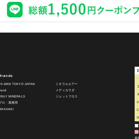
Brands
2
YA-MAN TOKYO JAPAN
ミネラルエアー
mysé
メディカラダ
ONLY MINERALS
ジェットフロス
1
プロ・業務用
MAKANAI
2
3
最