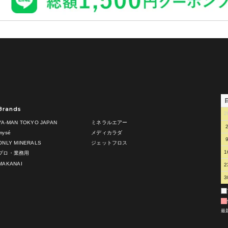
Brands
2
YA-MAN TOKYO JAPAN
ミネラルエアー
mysé
メディカラダ
ONLY MINERALS
ジェットフロス
1
プロ・業務用
MAKANAI
2
3
最