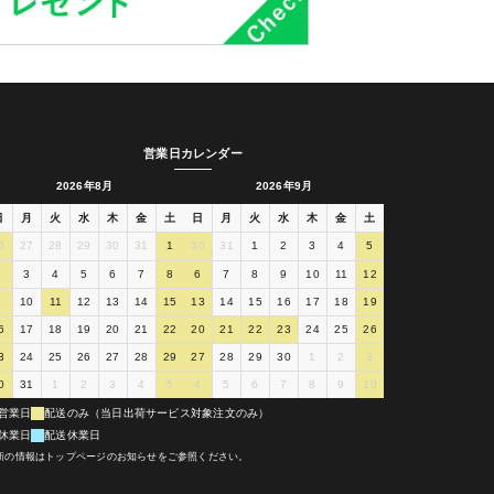
営業日カレンダー
2026年8月
2026年9月
日
月
火
水
木
金
土
日
月
火
水
木
金
土
6
27
28
29
30
31
1
30
31
1
2
3
4
5
2
3
4
5
6
7
8
6
7
8
9
10
11
12
9
10
11
12
13
14
15
13
14
15
16
17
18
19
6
17
18
19
20
21
22
20
21
22
23
24
25
26
3
24
25
26
27
28
29
27
28
29
30
1
2
3
0
31
1
2
3
4
5
4
5
6
7
8
9
10
営業日
配送のみ（当日出荷サービス対象注文のみ）
休業日
配送休業日
新の情報はトップページのお知らせをご参照ください。